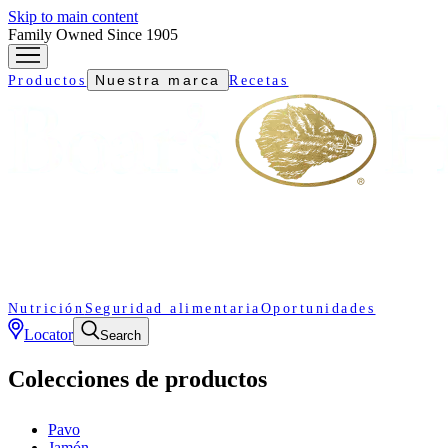
Skip to main content
Family Owned Since 1905
Nuestra marca
Productos
Recetas
Nutrición
Seguridad alimentaria
Oportunidades
Locator
Search
Colecciones de productos
Pavo
Jamón