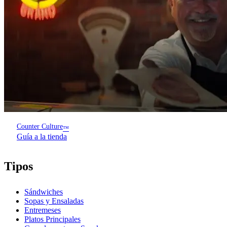
Counter Culture
™
Guía a la tienda
Tipos
Sándwiches
Sopas y Ensaladas
Entremeses
Platos Principales