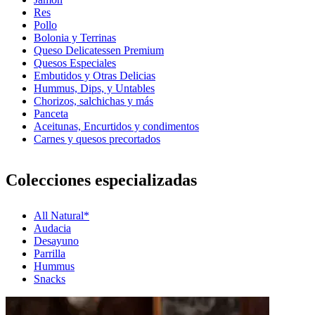
Res
Pollo
Bolonia y Terrinas
Queso Delicatessen Premium
Quesos Especiales
Embutidos y Otras Delicias
Hummus, Dips, y Untables
Chorizos, salchichas y más
Panceta
Aceitunas, Encurtidos y condimentos
Carnes y quesos precortados
Colecciones especializadas
All Natural*
Audacia
Desayuno
Parrilla
Hummus
Snacks