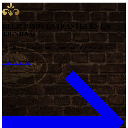
DELICIOSOS ENTRANTES EN LA
TIENDA
™
Ingredientes frescos cortados a mano para ofrecer su sabor
característico
Dónde comprar