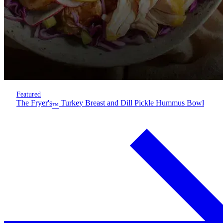
Featured
The Fryer's
Turkey Breast and Dill Pickle Hummus Bowl
™