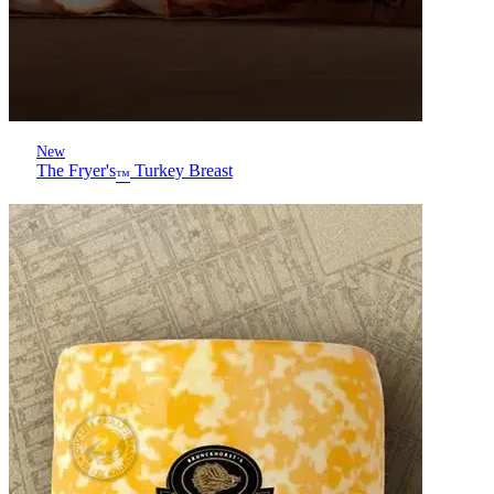
New
The Fryer's
Turkey Breast
™