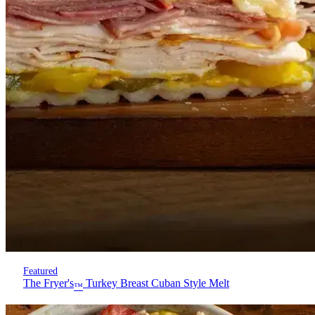
Featured
The Fryer's
Turkey Breast Cuban Style Melt
™