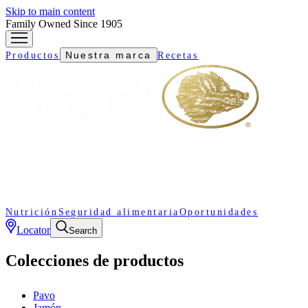
Skip to main content
Family Owned Since 1905
Nuestra marca
Productos
Recetas
Nutrición
Seguridad alimentaria
Oportunidades
Locator
Search
Colecciones de productos
Pavo
Jamón