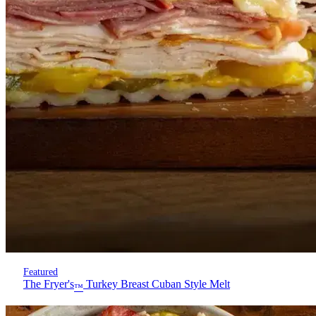
Featured
The Fryer's
Turkey Breast Cuban Style Melt
™