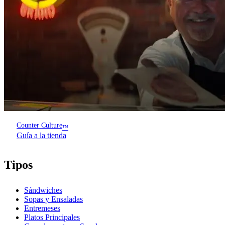
Counter Culture
™
Guía a la tienda
Tipos
Sándwiches
Sopas y Ensaladas
Entremeses
Platos Principales