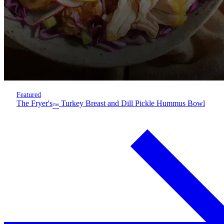
Featured
The Fryer's
Turkey Breast and Dill Pickle Hummus Bowl
™