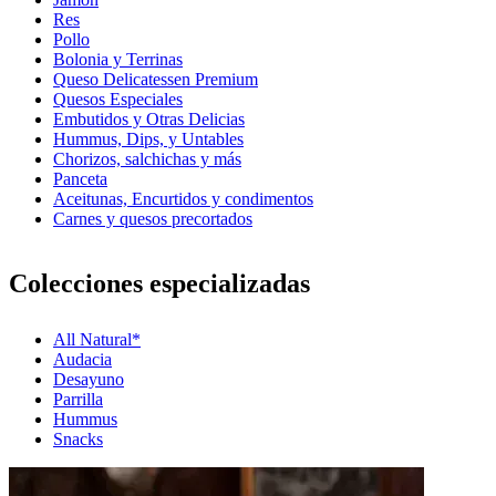
Res
Pollo
Bolonia y Terrinas
Queso Delicatessen Premium
Quesos Especiales
Embutidos y Otras Delicias
Hummus, Dips, y Untables
Chorizos, salchichas y más
Panceta
Aceitunas, Encurtidos y condimentos
Carnes y quesos precortados
Colecciones especializadas
All Natural*
Audacia
Desayuno
Parrilla
Hummus
Snacks