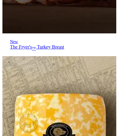
New
The Fryer's
Turkey Breast
™