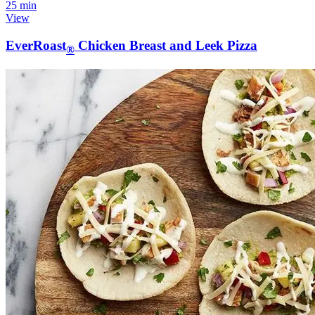
25 min
View
EverRoast
Chicken Breast and Leek Pizza
®