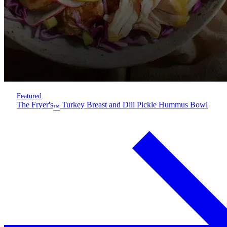
Featured
The Fryer's
Turkey Breast and Dill Pickle Hummus Bowl
™