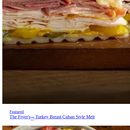
Featured
The Fryer's
Turkey Breast Cuban Style Melt
™