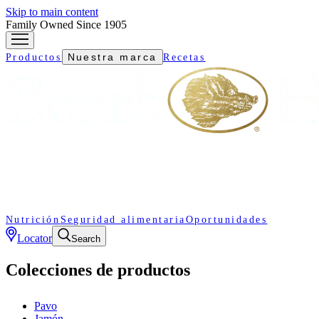
Skip to main content
Family Owned Since 1905
Nuestra marca
Productos
Recetas
Nutrición
Seguridad alimentaria
Oportunidades
Locator
Search
Colecciones de productos
Pavo
Jamón