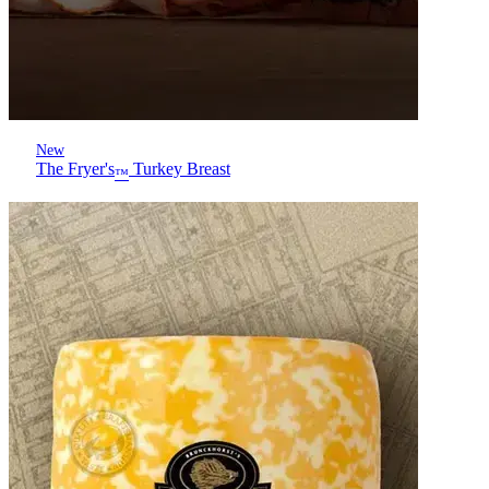
New
The Fryer's
Turkey Breast
™