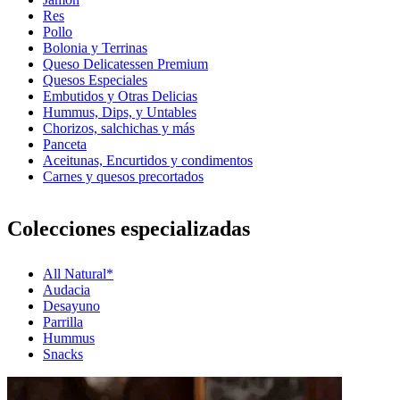
Res
Pollo
Bolonia y Terrinas
Queso Delicatessen Premium
Quesos Especiales
Embutidos y Otras Delicias
Hummus, Dips, y Untables
Chorizos, salchichas y más
Panceta
Aceitunas, Encurtidos y condimentos
Carnes y quesos precortados
Colecciones especializadas
All Natural*
Audacia
Desayuno
Parrilla
Hummus
Snacks