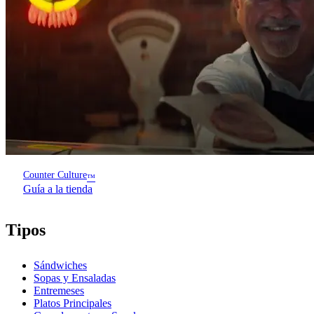
Counter Culture
™
Guía a la tienda
Tipos
Sándwiches
Sopas y Ensaladas
Entremeses
Platos Principales