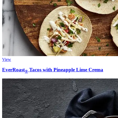
View
EverRoast
Tacos with Pineapple Lime Crema
®