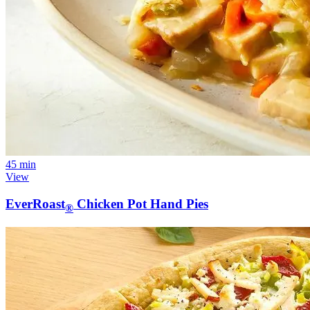
45 min
View
EverRoast
Chicken Pot Hand Pies
®