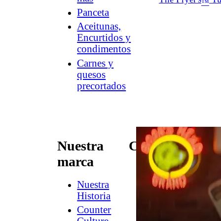
™
Panceta
Aceitunas,
Encurtidos y
condimentos
Carnes y
quesos
precortados
Nuestra
Conectar
marca
Contacto
Newsletter
Nuestra
de
Historia
Dish
Counter
Worthy
®