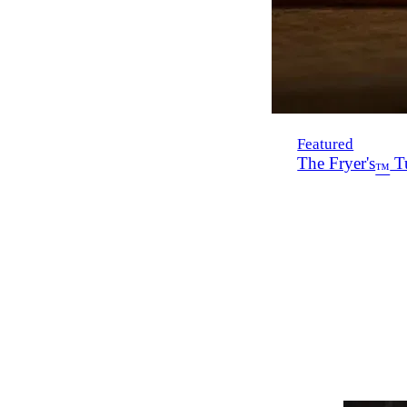
Featured
The Fryer's
Tu
™