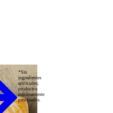
*Sin
ingredientes
artificiales;
productos
mínimamente
procesados.