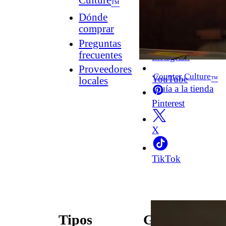
Culture
™
Dónde
comprar
Facebook
Preguntas
frecuentes
Instagram
Proveedores
Counter Culture
YouTube
™
locales
Guía a la tienda
Pinterest
X
TikTok
Tipos
Guías