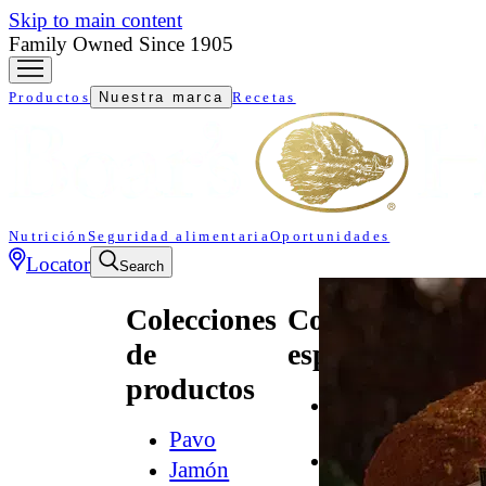
Skip to main content
Family Owned Since 1905
Productos
Nuestra marca
Recetas
Nutrición
Seguridad alimentaria
Oportunidades
Locator
Search
Colecciones
Colecciones
de
especializadas
productos
All
Natural*
Pavo
Audacia
Jamón