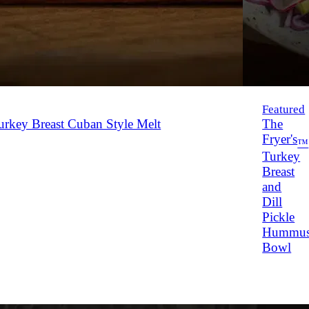
Featured
rkey Breast Cuban Style Melt
The
Fryer's
™
Turkey
Breast
and
Dill
Pickle
Hummu
Bowl