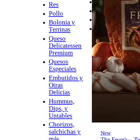
Desayuno
Res
Parrilla
Pollo
Hummus
Bolonia y
Snacks
Terrinas
Queso
Delicatessen
Premium
Quesos
Especiales
Embutidos y
Otras
Delicias
Hummus,
Dips, y
Untables
Chorizos,
salchichas y
New
más
The Fryer's
Tu