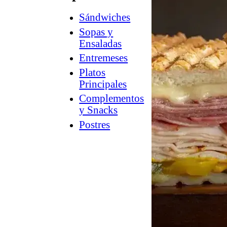
Sándwiches
How
2
Sopas y
Charcuterie
Ensaladas
®
Counter
Entremeses
Culture
Platos
™
Guía
Principales
a
Complementos
la
y Snacks
tienda
Postres