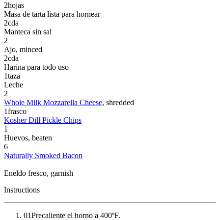
2
hojas
Masa de tarta lista para hornear
2
cda
Manteca sin sal
2
Ajo
, minced
2
cda
Harina para todo uso
1
taza
Leche
2
Whole Milk Mozzarella Cheese
, shredded
1
frasco
Kosher Dill Pickle Chips
1
Huevos
, beaten
6
Naturally Smoked Bacon
Eneldo fresco
, garnish
Instructions
01
Precaliente el horno a 400ºF.