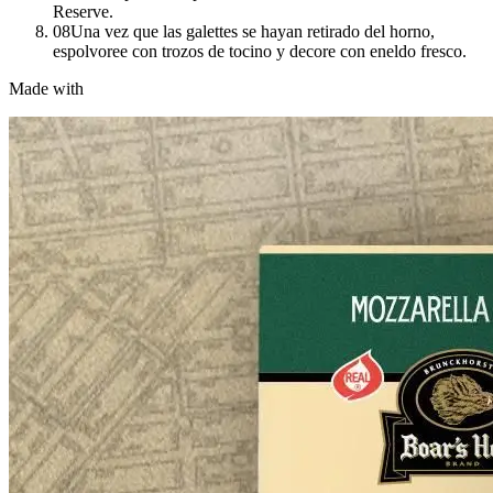
Reserve.
08
Una vez que las galettes se hayan retirado del horno,
espolvoree con trozos de tocino y decore con eneldo fresco.
Made with