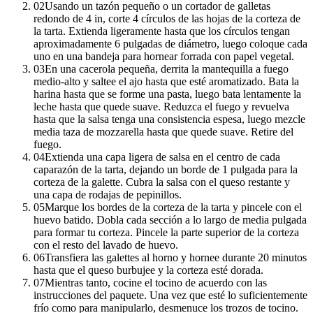
02
Usando un tazón pequeño o un cortador de galletas
redondo de 4 in, corte 4 círculos de las hojas de la corteza de
la tarta. Extienda ligeramente hasta que los círculos tengan
aproximadamente 6 pulgadas de diámetro, luego coloque cada
uno en una bandeja para hornear forrada con papel vegetal.
03
En una cacerola pequeña, derrita la mantequilla a fuego
medio-alto y saltee el ajo hasta que esté aromatizado. Bata la
harina hasta que se forme una pasta, luego bata lentamente la
leche hasta que quede suave. Reduzca el fuego y revuelva
hasta que la salsa tenga una consistencia espesa, luego mezcle
media taza de mozzarella hasta que quede suave. Retire del
fuego.
04
Extienda una capa ligera de salsa en el centro de cada
caparazón de la tarta, dejando un borde de 1 pulgada para la
corteza de la galette. Cubra la salsa con el queso restante y
una capa de rodajas de pepinillos.
05
Marque los bordes de la corteza de la tarta y pincele con el
huevo batido. Dobla cada sección a lo largo de media pulgada
para formar tu corteza. Pincele la parte superior de la corteza
con el resto del lavado de huevo.
06
Transfiera las galettes al horno y hornee durante 20 minutos
hasta que el queso burbujee y la corteza esté dorada.
07
Mientras tanto, cocine el tocino de acuerdo con las
instrucciones del paquete. Una vez que esté lo suficientemente
frío como para manipularlo, desmenuce los trozos de tocino.