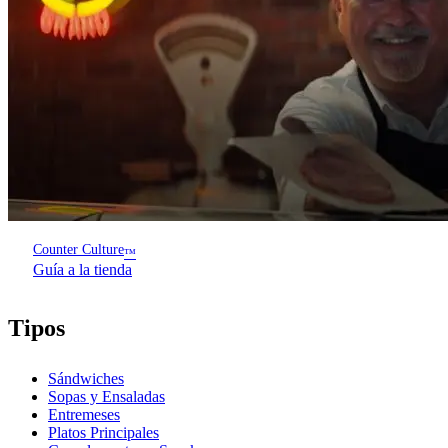
Counter Culture
™
Guía a la tienda
Tipos
Sándwiches
Sopas y Ensaladas
Entremeses
Platos Principales