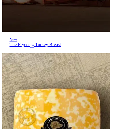
New
The Fryer's
Turkey Breast
™