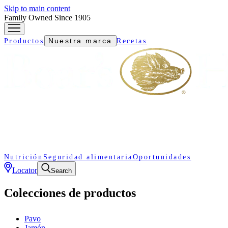
Skip to main content
Family Owned Since 1905
Nuestra marca
Productos
Recetas
Nutrición
Seguridad alimentaria
Oportunidades
Locator
Search
Colecciones de productos
Pavo
Jamón