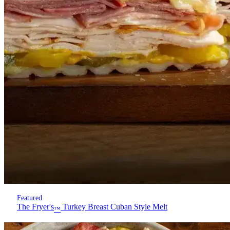
Featured
The Fryer's
Turkey Breast Cuban Style Melt
™