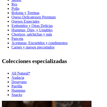
Res
Pollo
Bolonia y Terrinas
Queso Delicatessen Premium
Quesos Especiales
Embutidos y Otras Delicias
Hummus, Dips, y Untables
Chorizos, salchichas y más
Panceta
Aceitunas, Encurtidos y condimentos
Carnes y quesos precortados
Colecciones especializadas
All Natural*
Audacia
Desayuno
Parrilla
Hummus
Snacks