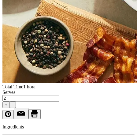
Total Time
1 hora
Serves
+
-
Ingredients