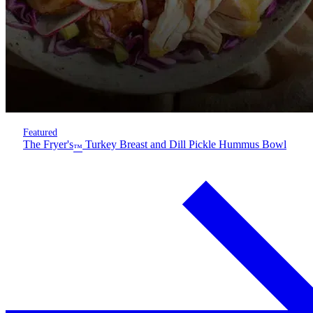
Featured
The Fryer's
Turkey Breast and Dill Pickle Hummus Bowl
™