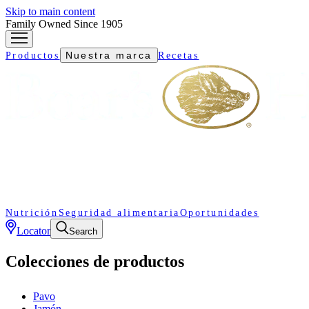
Skip to main content
Family Owned Since 1905
Nuestra marca
Productos
Recetas
Nutrición
Seguridad alimentaria
Oportunidades
Locator
Search
Colecciones de productos
Pavo
Jamón