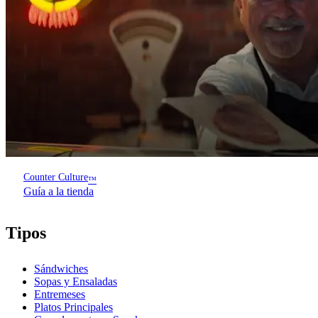
Counter Culture
™
Guía a la tienda
Tipos
Sándwiches
Sopas y Ensaladas
Entremeses
Platos Principales