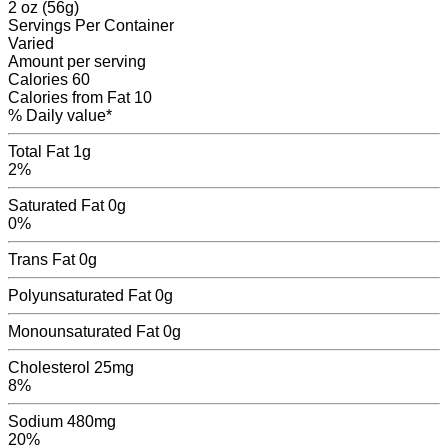
2 oz (56g)
Servings
Per Container
Varied
Amount per serving
Calories
60
Calories from Fat
10
% Daily value*
Total Fat
1g
2%
Saturated Fat
0g
0%
Trans Fat
0
g
Polyunsaturated Fat
0
g
Monounsaturated Fat
0
g
Cholesterol
25mg
8%
Sodium
480mg
20%