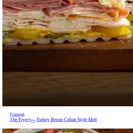
Featured
The Fryer's
Turkey Breast Cuban Style Melt
™