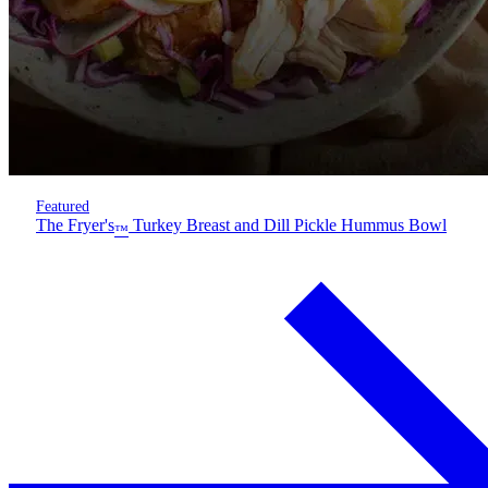
Featured
The Fryer's
Turkey Breast and Dill Pickle Hummus Bowl
™