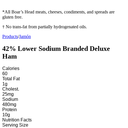
*All Boar’s Head meats, cheeses, condiments, and spreads are
gluten free.
† No trans-fat from partially hydrogenated oils.
Products
/
Jamón
42% Lower Sodium Branded Deluxe
Ham
Calories
60
Total Fat
1
g
Cholest.
25
mg
Sodium
480
mg
Protein
10
g
Nutrition Facts
Serving Size