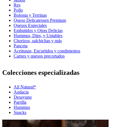
Res
Pollo
Bolonia y Terrinas
Queso Delicatessen Premium
Quesos Especiales
Embutidos y Otras Delicias
Hummus, Dips, y Untables
Chorizos, salchichas y más
Panceta
Aceitunas, Encurtidos y condimentos
Carnes y quesos precortados
Colecciones especializadas
All Natural*
Audacia
Desayuno
Parrilla
Hummus
Snacks