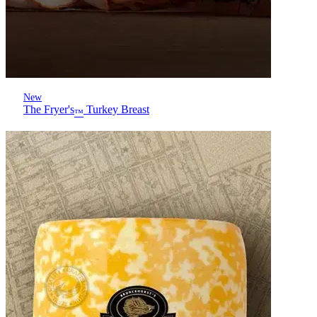
New
The Fryer's
Turkey Breast
™