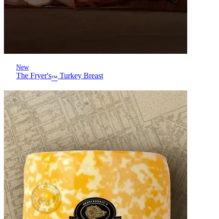
New
The Fryer's
Turkey Breast
™