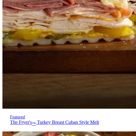
Featured
The Fryer's
Turkey Breast Cuban Style Melt
™