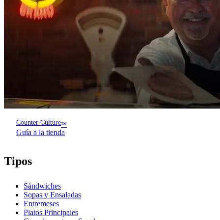
Counter Culture
™
Guía a la tienda
Tipos
Sándwiches
Sopas y Ensaladas
Entremeses
Platos Principales