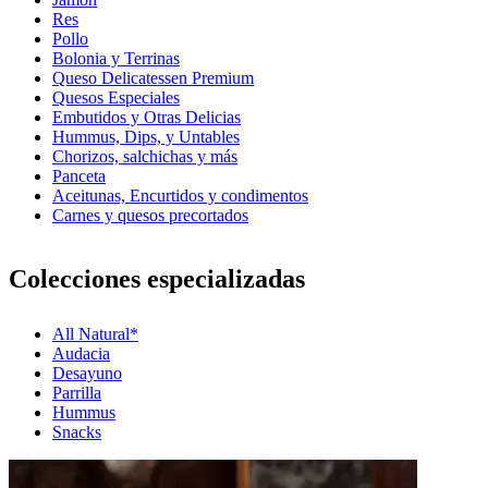
Res
Pollo
Bolonia y Terrinas
Queso Delicatessen Premium
Quesos Especiales
Embutidos y Otras Delicias
Hummus, Dips, y Untables
Chorizos, salchichas y más
Panceta
Aceitunas, Encurtidos y condimentos
Carnes y quesos precortados
Colecciones especializadas
All Natural*
Audacia
Desayuno
Parrilla
Hummus
Snacks