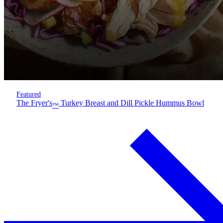
Featured
The Fryer's
Turkey Breast and Dill Pickle Hummus Bowl
™