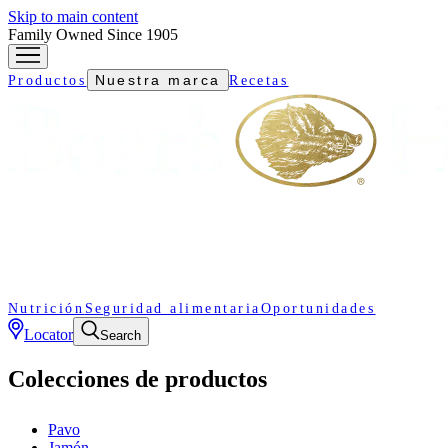
Skip to main content
Family Owned Since 1905
Nuestra marca
Productos
Recetas
Nutrición
Seguridad alimentaria
Oportunidades
Locator
Search
Colecciones de productos
Pavo
Jamón