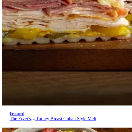
Featured
The Fryer's
Turkey Breast Cuban Style Melt
™