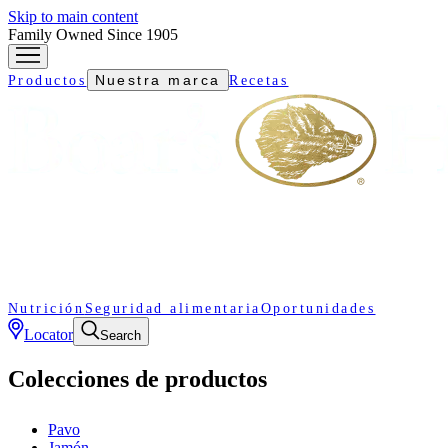
Skip to main content
Family Owned Since 1905
Nuestra marca
Productos
Recetas
Nutrición
Seguridad alimentaria
Oportunidades
Locator
Search
Colecciones de productos
Pavo
Jamón