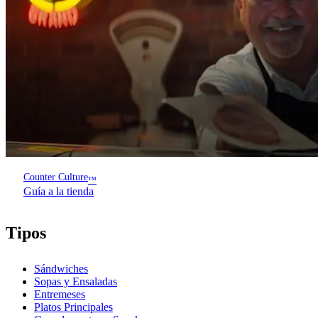
Counter Culture
™
Guía a la tienda
Tipos
Sándwiches
Sopas y Ensaladas
Entremeses
Platos Principales