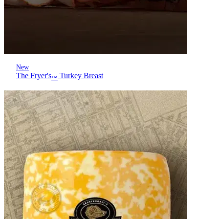
New
The Fryer's
Turkey Breast
™