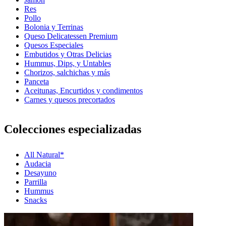
Res
Pollo
Bolonia y Terrinas
Queso Delicatessen Premium
Quesos Especiales
Embutidos y Otras Delicias
Hummus, Dips, y Untables
Chorizos, salchichas y más
Panceta
Aceitunas, Encurtidos y condimentos
Carnes y quesos precortados
Colecciones especializadas
All Natural*
Audacia
Desayuno
Parrilla
Hummus
Snacks