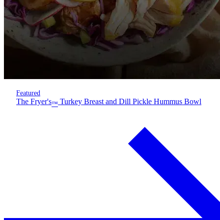
Featured
The Fryer's
Turkey Breast and Dill Pickle Hummus Bowl
™