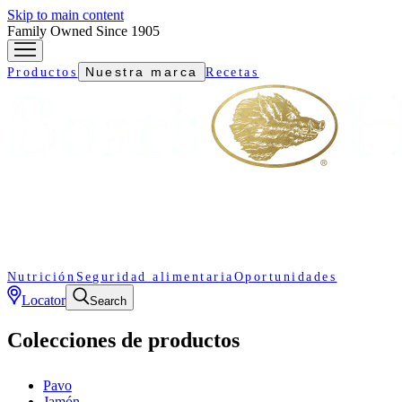
Skip to main content
Family Owned Since 1905
Nuestra marca
Productos
Recetas
Nutrición
Seguridad alimentaria
Oportunidades
Locator
Search
Colecciones de productos
Pavo
Jamón