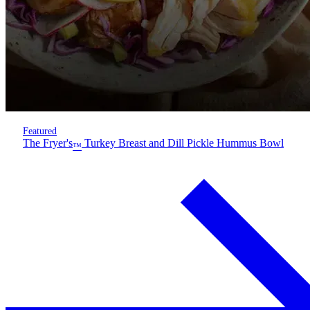
Featured
The Fryer's
Turkey Breast and Dill Pickle Hummus Bowl
™