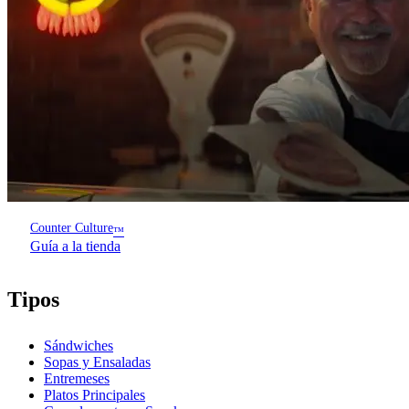
Counter Culture
™
Guía a la tienda
Tipos
Sándwiches
Sopas y Ensaladas
Entremeses
Platos Principales