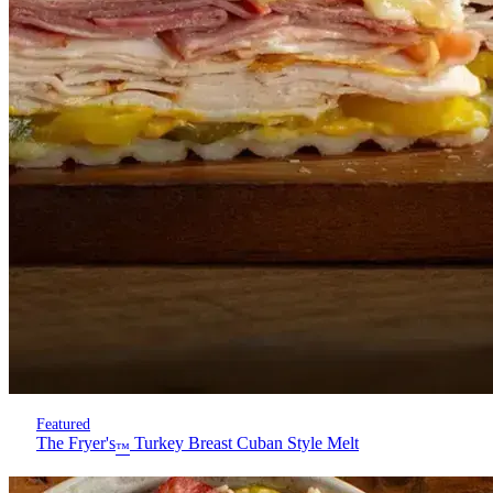
Featured
The Fryer's
Turkey Breast Cuban Style Melt
™