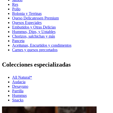
Res
Pollo
Bolonia y Terrinas
Queso Delicatessen Premium
Quesos Especiales
Embutidos y Otras Delicias
Hummus, Dips, y Untables
Chorizos, salchichas y más
Panceta
Aceitunas, Encurtidos y condimentos
Carnes y quesos precortados
Colecciones especializadas
All Natural*
Audacia
Desayuno
Parrilla
Hummus
Snacks