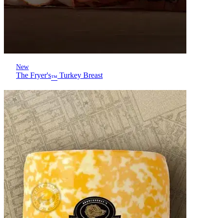
New
The Fryer's
Turkey Breast
™