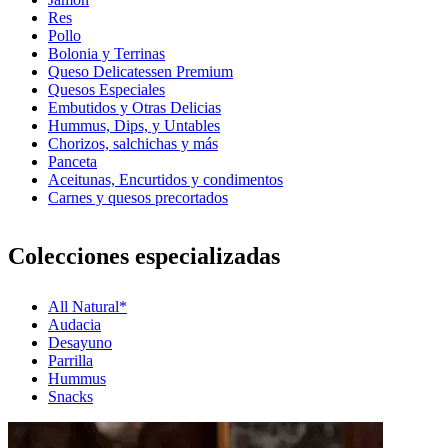
Res
Pollo
Bolonia y Terrinas
Queso Delicatessen Premium
Quesos Especiales
Embutidos y Otras Delicias
Hummus, Dips, y Untables
Chorizos, salchichas y más
Panceta
Aceitunas, Encurtidos y condimentos
Carnes y quesos precortados
Colecciones especializadas
All Natural*
Audacia
Desayuno
Parrilla
Hummus
Snacks