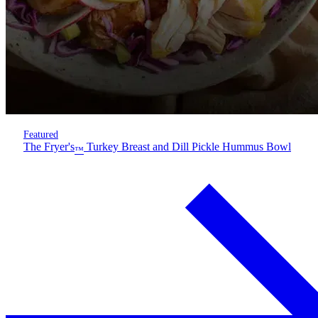
Featured
The Fryer's
Turkey Breast and Dill Pickle Hummus Bowl
™