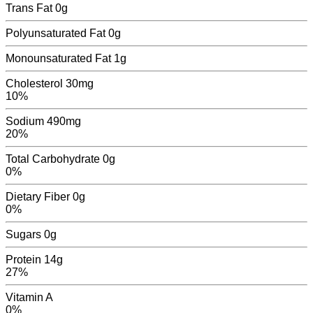
Trans Fat
0
g
Polyunsaturated Fat
0
g
Monounsaturated Fat
1
g
Cholesterol
30mg
10%
Sodium
490mg
20%
Total Carbohydrate
0g
0%
Dietary Fiber
0g
0%
Sugars
0
g
Protein
14g
27%
Vitamin A
0
%