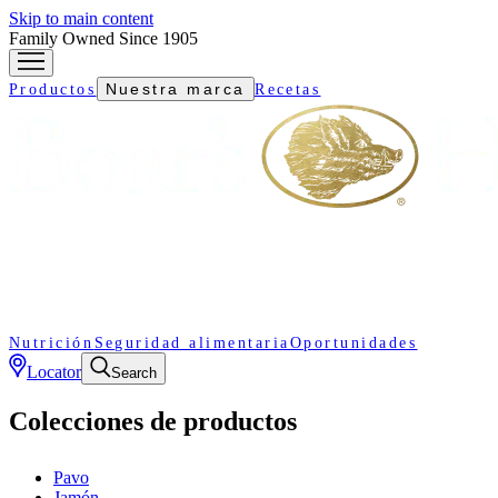
Skip to main content
Family Owned Since 1905
Nuestra marca
Productos
Recetas
Nutrición
Seguridad alimentaria
Oportunidades
Locator
Search
Colecciones de productos
Pavo
Jamón