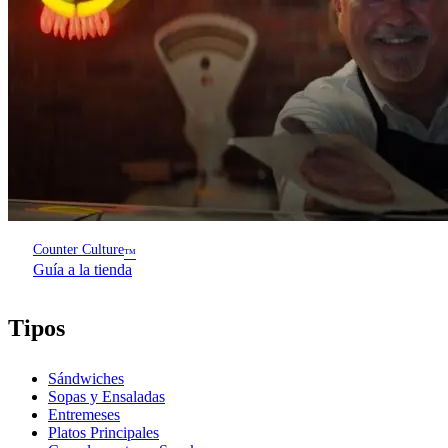
Counter Culture
™
Guía a la tienda
Tipos
Sándwiches
Sopas y Ensaladas
Entremeses
Platos Principales