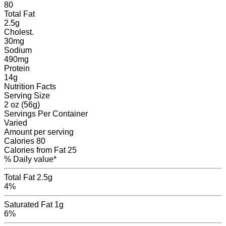
80
Total Fat
2.5
g
Cholest.
30
mg
Sodium
490
mg
Protein
14
g
Nutrition Facts
Serving Size
2 oz (56g)
Servings
Per Container
Varied
Amount per serving
Calories
80
Calories from Fat
25
% Daily value*
Total Fat
2.5g
4%
Saturated Fat
1g
6%