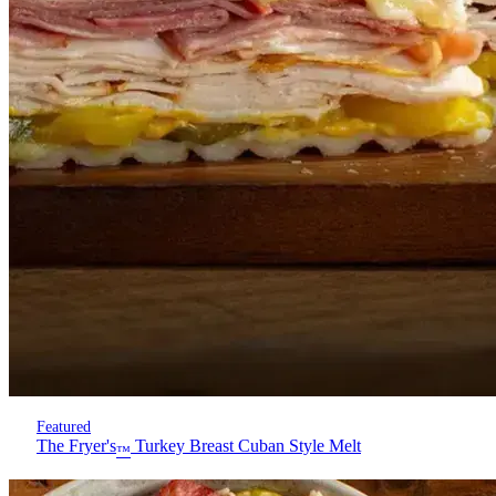
Featured
The Fryer's
Turkey Breast Cuban Style Melt
™