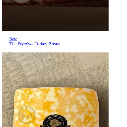
New
The Fryer's
Turkey Breast
™