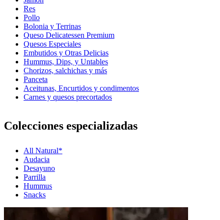
Res
Pollo
Bolonia y Terrinas
Queso Delicatessen Premium
Quesos Especiales
Embutidos y Otras Delicias
Hummus, Dips, y Untables
Chorizos, salchichas y más
Panceta
Aceitunas, Encurtidos y condimentos
Carnes y quesos precortados
Colecciones especializadas
All Natural*
Audacia
Desayuno
Parrilla
Hummus
Snacks