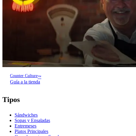
Counter Culture
™
Guía a la tienda
Tipos
Sándwiches
Sopas y Ensaladas
Entremeses
Platos Principales