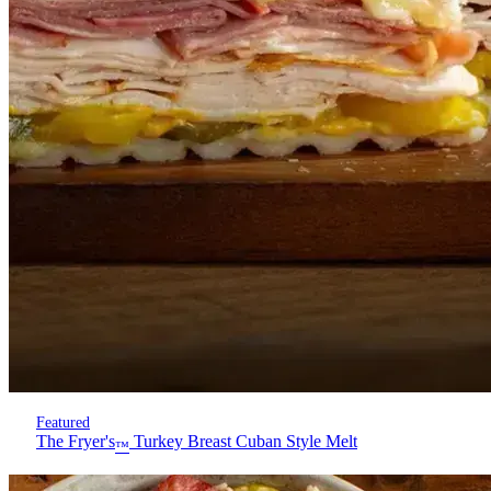
Featured
The Fryer's
Turkey Breast Cuban Style Melt
™