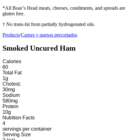
*All Boar’s Head meats, cheeses, condiments, and spreads are
gluten free.
† No trans-fat from partially hydrogenated oils.
Products
/
Carnes y quesos precortados
Smoked Uncured Ham
Calories
60
Total Fat
1
g
Cholest.
30
mg
Sodium
580
mg
Protein
10
g
Nutrition Facts
4
servings
per container
Serving Size