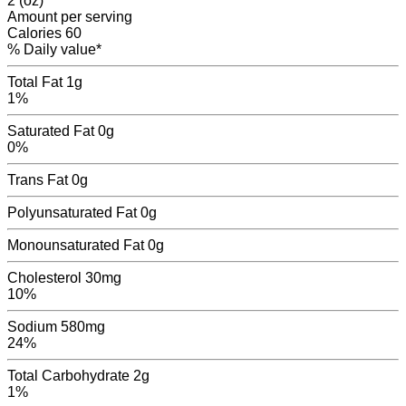
2 (oz)
Amount per serving
Calories
60
% Daily value*
Total Fat
1g
1%
Saturated Fat
0g
0%
Trans Fat
0
g
Polyunsaturated Fat
0
g
Monounsaturated Fat
0
g
Cholesterol
30mg
10%
Sodium
580mg
24%
Total Carbohydrate
2g
1%