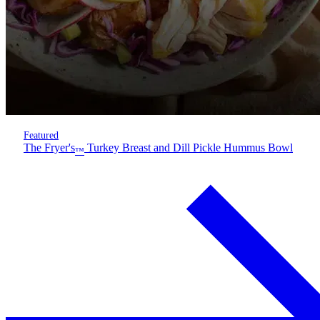
Featured
The Fryer's
Turkey Breast and Dill Pickle Hummus Bowl
™