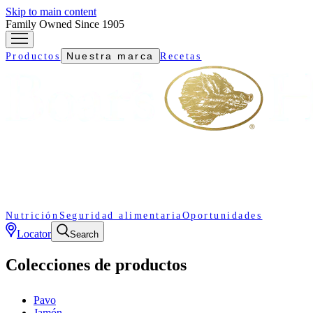
Skip to main content
Family Owned Since 1905
Nuestra marca
Productos
Recetas
Nutrición
Seguridad alimentaria
Oportunidades
Locator
Search
Colecciones de productos
Pavo
Jamón