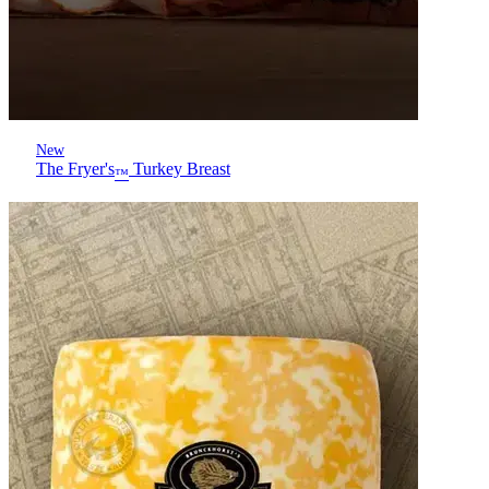
New
The Fryer's
Turkey Breast
™