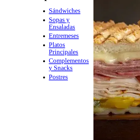
Sándwiches
How
2
Sopas y
Charcuterie
Ensaladas
®
Counter
Entremeses
Culture
Platos
™
Guía
Principales
a
Complementos
la
y Snacks
tienda
Postres