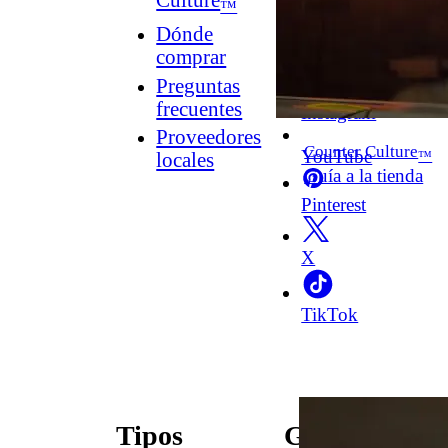
Culture
™
Dónde
comprar
Facebook
Preguntas
frecuentes
Instagram
Proveedores
Counter Culture
YouTube
™
locales
Guía a la tienda
Pinterest
X
TikTok
Tipos
Guías