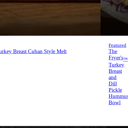
Featured
rkey Breast Cuban Style Melt
The
Fryer's
™
Turkey
Breast
and
Dill
Pickle
Hummu
Bowl