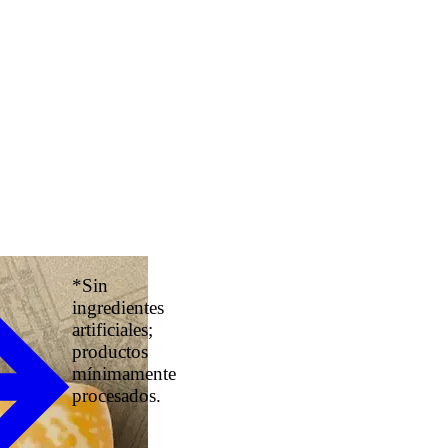
*Sin
ingredientes
artificiales;
productos
mínimamente
procesados.