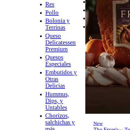
Desayuno
Res
Parrilla
Pollo
Hummus
Bolonia y
Snacks
Terrinas
Queso
Delicatessen
Premium
Quesos
Especiales
Embutidos y
Otras
Delicias
Hummus,
Dips, y
Untables
Chorizos,
salchichas y
New
más
The Fryer's
Tu