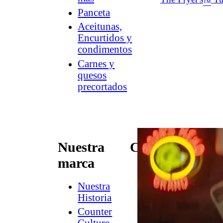
™
Panceta
Aceitunas,
Encurtidos y
condimentos
Carnes y
quesos
precortados
Nuestra
Conectar
marca
Contacto
Newsletter
Nuestra
de
Historia
Dish
Counter
Worthy
®