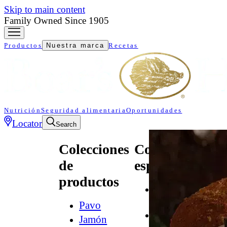
Skip to main content
Family Owned Since 1905
Productos
Nuestra marca
Recetas
Nutrición
Seguridad alimentaria
Oportunidades
Locator
Search
Colecciones
Colecciones
de
especializadas
productos
All
Natural*
Pavo
Audacia
Jamón