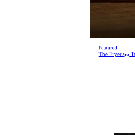
Featured
The Fryer's
Tu
™