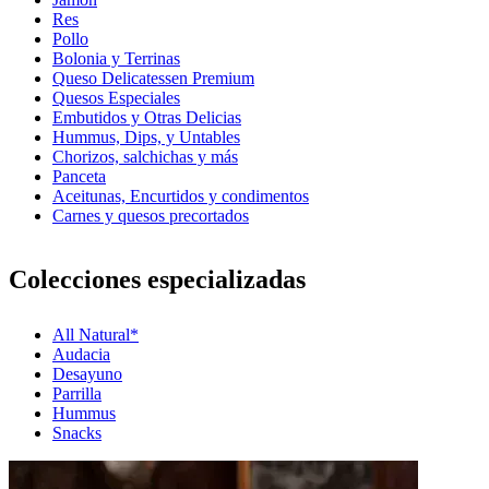
Res
Pollo
Bolonia y Terrinas
Queso Delicatessen Premium
Quesos Especiales
Embutidos y Otras Delicias
Hummus, Dips, y Untables
Chorizos, salchichas y más
Panceta
Aceitunas, Encurtidos y condimentos
Carnes y quesos precortados
Colecciones especializadas
All Natural*
Audacia
Desayuno
Parrilla
Hummus
Snacks