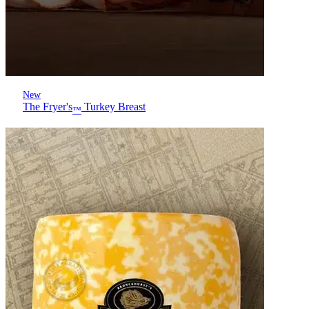
New
The Fryer's
Turkey Breast
™