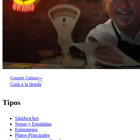
Counter Culture
™
Guía a la tienda
Tipos
Sándwiches
Sopas y Ensaladas
Entremeses
Platos Principales