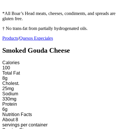
*All Boar’s Head meats, cheeses, condiments, and spreads are
gluten free.
† No trans-fat from partially hydrogenated oils.
Products
/
Quesos Especiales
Smoked Gouda Cheese
Calories
100
Total Fat
8
g
Cholest.
25
mg
Sodium
330
mg
Protein
6
g
Nutrition Facts
About 8
servings
per container