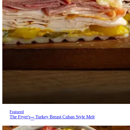
Featured
The Fryer's
Turkey Breast Cuban Style Melt
™