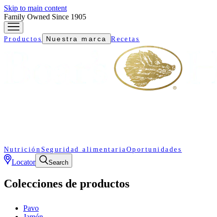
Skip to main content
Family Owned Since 1905
Nuestra marca
Productos
Recetas
Nutrición
Seguridad alimentaria
Oportunidades
Locator
Search
Colecciones de productos
Pavo
Jamón