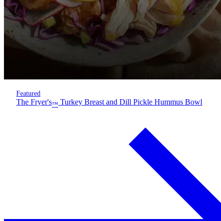
Featured
The Fryer's
Turkey Breast and Dill Pickle Hummus Bowl
™