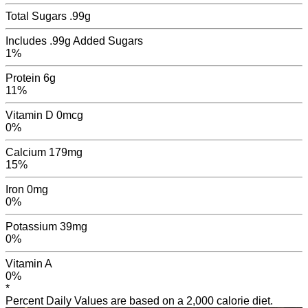
Total Sugars
.99
g
Includes
.99g
Added Sugars
1%
Protein
6g
11%
Vitamin D
0mcg
0%
Calcium
179mg
15%
Iron
0mg
0%
Potassium
39mg
0%
Vitamin A
0
%
*
Percent Daily Values are based on a 2,000 calorie diet.