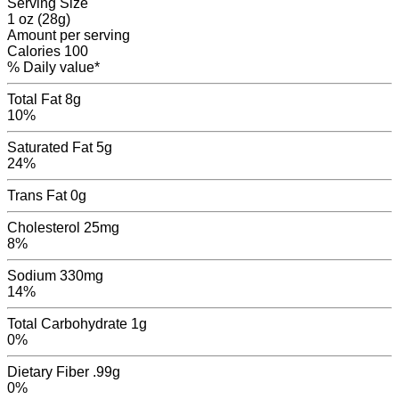
Serving Size
1 oz (28g)
Amount per serving
Calories
100
% Daily value*
Total Fat
8g
10%
Saturated Fat
5g
24%
Trans Fat
0
g
Cholesterol
25mg
8%
Sodium
330mg
14%
Total Carbohydrate
1g
0%
Dietary Fiber
.99g
0%