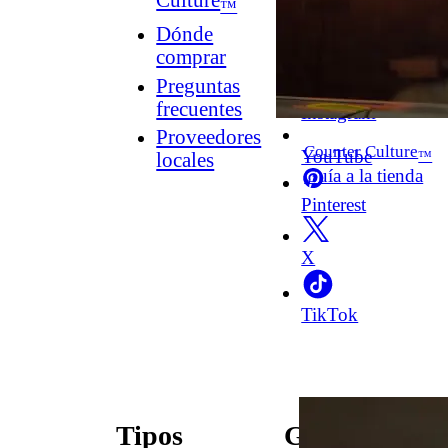
Culture
™
Dónde
comprar
Facebook
Preguntas
frecuentes
Instagram
Proveedores
Counter Culture
YouTube
™
locales
Guía a la tienda
Pinterest
X
TikTok
Tipos
Guías