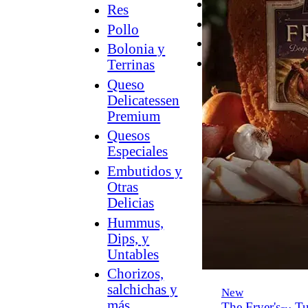
Desayuno
Res
Parrilla
Pollo
Hummus
Bolonia y
Snacks
Terrinas
Queso
Delicatessen
Premium
Quesos
Especiales
Embutidos y
Otras
Delicias
Hummus,
Dips, y
Untables
Chorizos,
salchichas y
New
más
The Fryer's
Tu