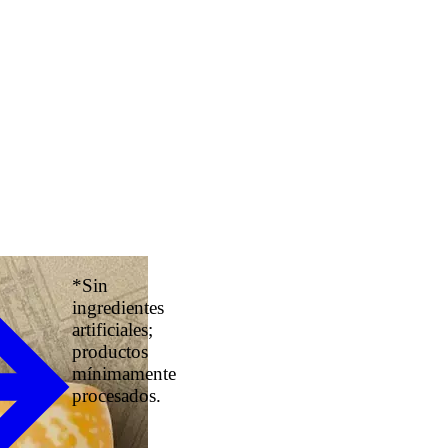
*Sin
ingredientes
artificiales;
productos
mínimamente
procesados.