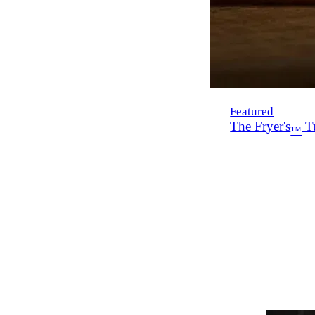
Featured
The Fryer's
Tu
™