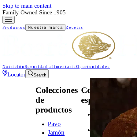
Skip to main content
Family Owned Since 1905
Productos
Nuestra marca
Recetas
Nutrición
Seguridad alimentaria
Oportunidades
Locator
Search
Colecciones
Colecciones
de
especializadas
productos
All
Natural*
Pavo
Audacia
Jamón