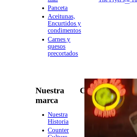
™
Panceta
Aceitunas,
Encurtidos y
condimentos
Carnes y
quesos
precortados
Nuestra
Conectar
marca
Contacto
Newsletter
Nuestra
de
Historia
Dish
Counter
Worthy
®