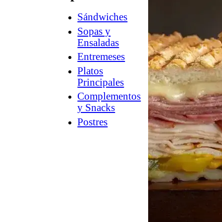
Sándwiches
How
2
Sopas y
Charcuterie
Ensaladas
®
Counter
Entremeses
Culture
Platos
™
Guía
Principales
a
Complementos
la
y Snacks
tienda
Postres