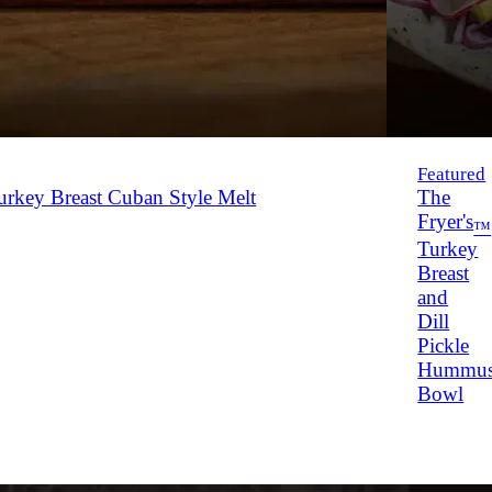
Featured
rkey Breast Cuban Style Melt
The
Fryer's
™
Turkey
Breast
and
Dill
Pickle
Hummu
Bowl