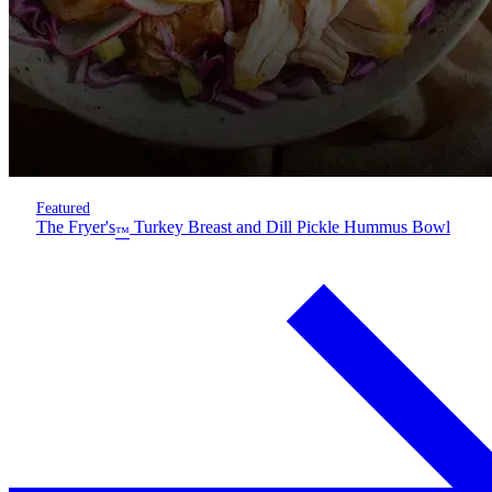
Featured
The Fryer's
Turkey Breast and Dill Pickle Hummus Bowl
™