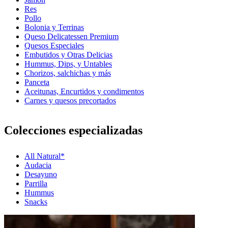
Res
Pollo
Bolonia y Terrinas
Queso Delicatessen Premium
Quesos Especiales
Embutidos y Otras Delicias
Hummus, Dips, y Untables
Chorizos, salchichas y más
Panceta
Aceitunas, Encurtidos y condimentos
Carnes y quesos precortados
Colecciones especializadas
All Natural*
Audacia
Desayuno
Parrilla
Hummus
Snacks