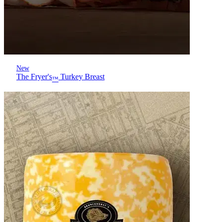
New
The Fryer's
Turkey Breast
™