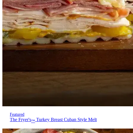
Featured
The Fryer's
Turkey Breast Cuban Style Melt
™