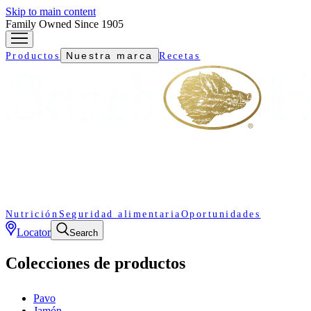
Skip to main content
Family Owned Since 1905
Nuestra marca
Productos
Recetas
Nutrición
Seguridad alimentaria
Oportunidades
Locator
Search
Colecciones de productos
Pavo
Jamón