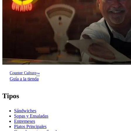
Counter Culture
™
Guía a la tienda
Tipos
Sándwiches
Sopas y Ensaladas
Entremeses
Platos Principales