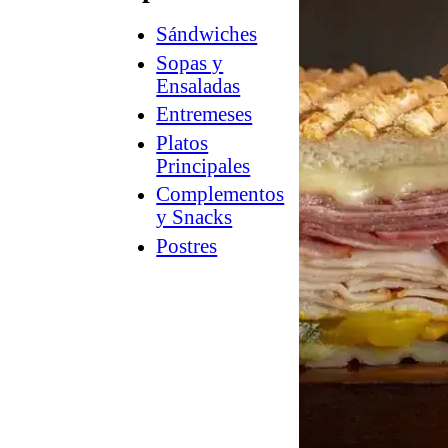
Sándwiches
How
2
Sopas y
Charcuterie
Ensaladas
®
Counter
Entremeses
Culture
Platos
™
Guía
Principales
a
Complementos
la
y Snacks
tienda
Postres