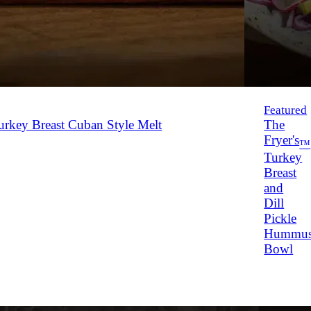
Featured
rkey Breast Cuban Style Melt
The
Fryer's
™
Turkey
Breast
and
Dill
Pickle
Hummu
Bowl