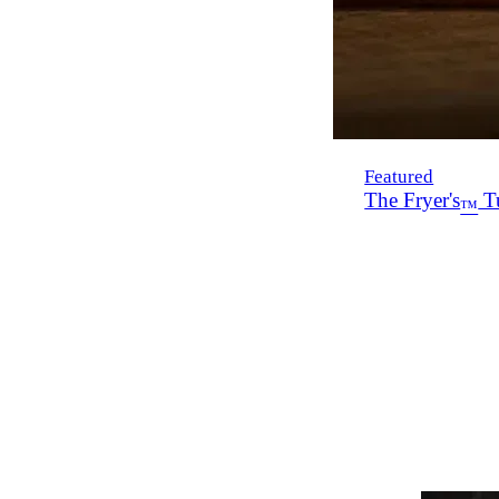
Featured
The Fryer's
Tu
™