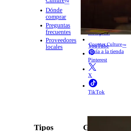
Culture
™
Dónde
comprar
Facebook
Preguntas
frecuentes
Instagram
Proveedores
Counter Culture
YouTube
™
locales
Guía a la tienda
Pinterest
X
TikTok
Tipos
Guías