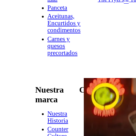
™
Panceta
Aceitunas,
Encurtidos y
condimentos
Carnes y
quesos
precortados
Nuestra
Conectar
marca
Contacto
Newsletter
Nuestra
de
Historia
Dish
Counter
Worthy
®