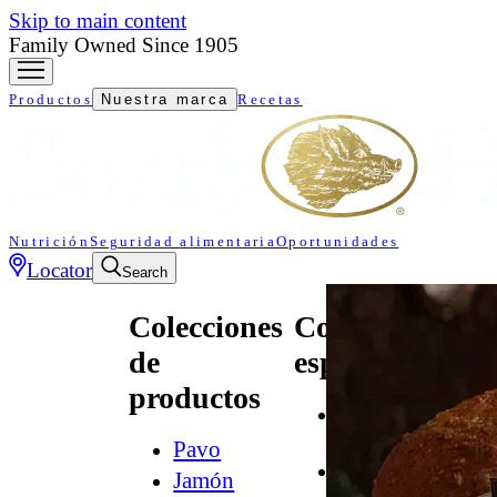
Skip to main content
Family Owned Since 1905
Productos
Nuestra marca
Recetas
Nutrición
Seguridad alimentaria
Oportunidades
Locator
Search
Colecciones
Colecciones
de
especializadas
productos
All
Natural*
Pavo
Audacia
Jamón