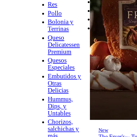
Desayuno
Res
Parrilla
Pollo
Hummus
Bolonia y
Snacks
Terrinas
Queso
Delicatessen
Premium
Quesos
Especiales
Embutidos y
Otras
Delicias
Hummus,
Dips, y
Untables
Chorizos,
salchichas y
New
más
The Fryer's
Tu