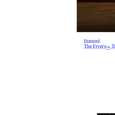
Featured
The Fryer's
Tu
™