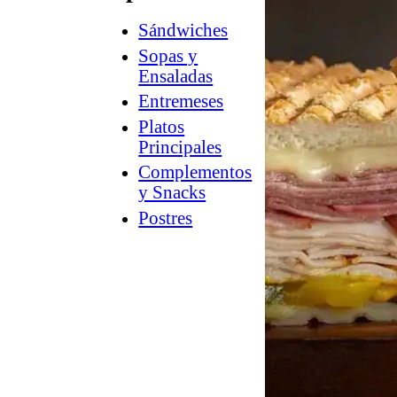
Sándwiches
How
2
Sopas y
Charcuterie
Ensaladas
®
Counter
Entremeses
Culture
Platos
™
Guía
Principales
a
Complementos
la
y Snacks
tienda
Postres