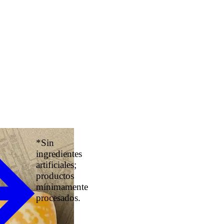
*Sin
ingredientes
artificiales;
productos
mínimamente
procesados.