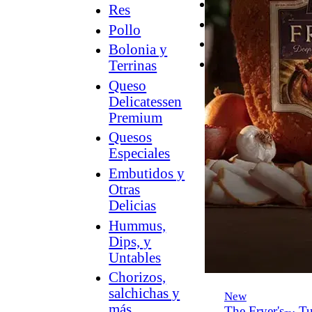
Desayuno
Res
Parrilla
Pollo
Hummus
Bolonia y
Snacks
Terrinas
Queso
Delicatessen
Premium
Quesos
Especiales
Embutidos y
Otras
Delicias
Hummus,
Dips, y
Untables
Chorizos,
salchichas y
New
más
The Fryer's
Tu