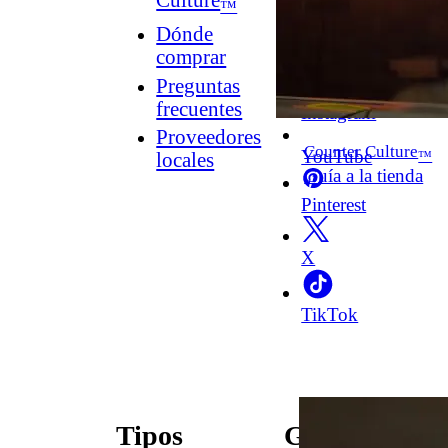
Culture
™
Dónde
comprar
Facebook
Preguntas
frecuentes
Instagram
Proveedores
Counter Culture
YouTube
™
locales
Guía a la tienda
Pinterest
X
TikTok
Tipos
Guías