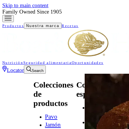
Skip to main content
Family Owned Since 1905
Productos
Nuestra marca
Recetas
Nutrición
Seguridad alimentaria
Oportunidades
Locator
Search
Colecciones
Colecciones
de
especializadas
productos
All
Natural*
Pavo
Audacia
Jamón