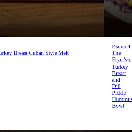
Featured
rkey Breast Cuban Style Melt
The
Fryer's
™
Turkey
Breast
and
Dill
Pickle
Hummu
Bowl