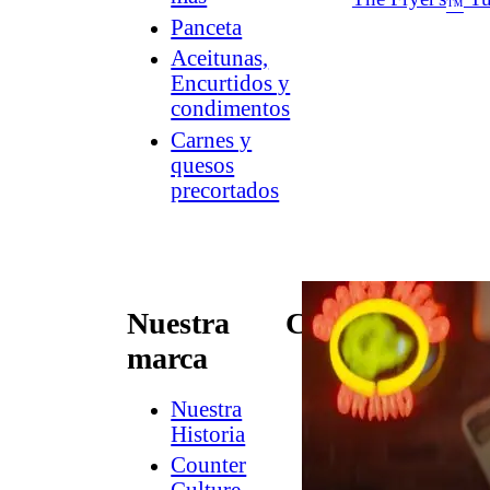
™
Panceta
Aceitunas,
Encurtidos y
condimentos
Carnes y
quesos
precortados
Nuestra
Conectar
marca
Contacto
Newsletter
Nuestra
de
Historia
Dish
Counter
Worthy
®