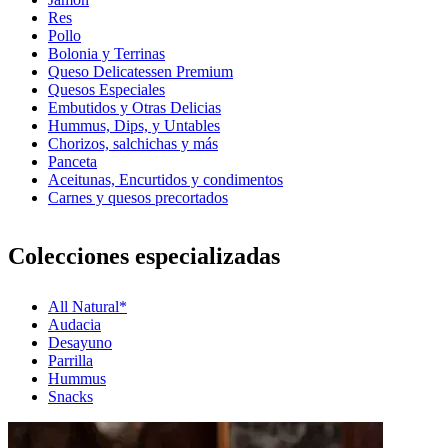
Res
Pollo
Bolonia y Terrinas
Queso Delicatessen Premium
Quesos Especiales
Embutidos y Otras Delicias
Hummus, Dips, y Untables
Chorizos, salchichas y más
Panceta
Aceitunas, Encurtidos y condimentos
Carnes y quesos precortados
Colecciones especializadas
All Natural*
Audacia
Desayuno
Parrilla
Hummus
Snacks