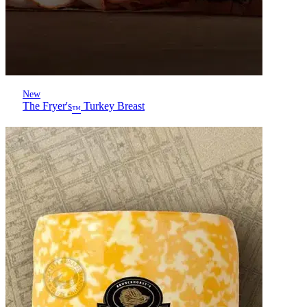
New
The Fryer's
Turkey Breast
™