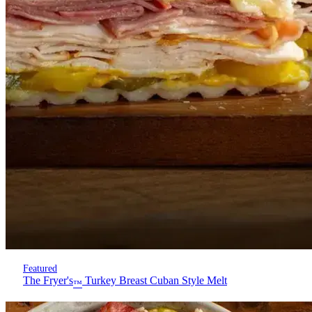
Featured
The Fryer's
Turkey Breast Cuban Style Melt
™