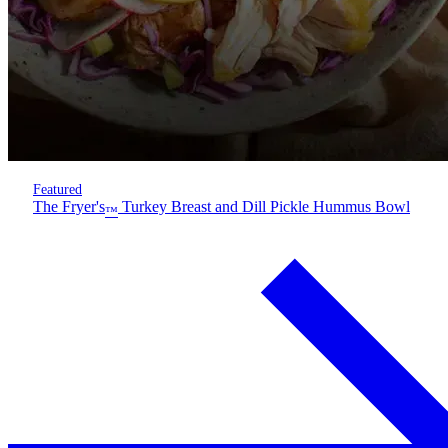
Featured
The Fryer's
Turkey Breast and Dill Pickle Hummus Bowl
™