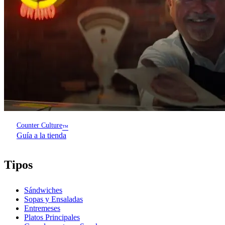
Counter Culture
™
Guía a la tienda
Tipos
Sándwiches
Sopas y Ensaladas
Entremeses
Platos Principales