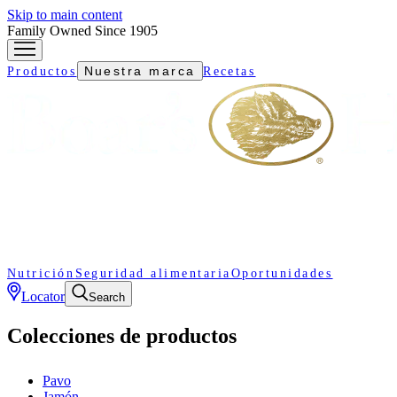
Skip to main content
Family Owned Since 1905
Nuestra marca
Productos
Recetas
Nutrición
Seguridad alimentaria
Oportunidades
Locator
Search
Colecciones de productos
Pavo
Jamón