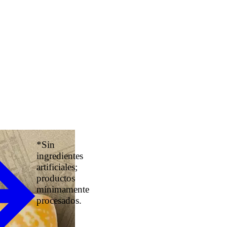
*Sin
ingredientes
artificiales;
productos
mínimamente
procesados.