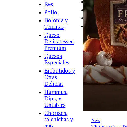
Desayuno
Res
Parrilla
Pollo
Hummus
Bolonia y
Snacks
Terrinas
Queso
Delicatessen
Premium
Quesos
Especiales
Embutidos y
Otras
Delicias
Hummus,
Dips, y
Untables
Chorizos,
salchichas y
New
más
The Fryer's
Tu