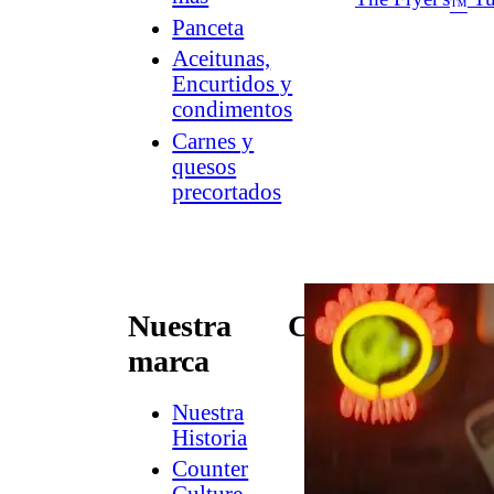
™
Panceta
Aceitunas,
Encurtidos y
condimentos
Carnes y
quesos
precortados
Nuestra
Conectar
marca
Contacto
Newsletter
Nuestra
de
Historia
Dish
Counter
Worthy
®