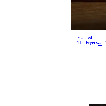
Featured
The Fryer's
Tu
™