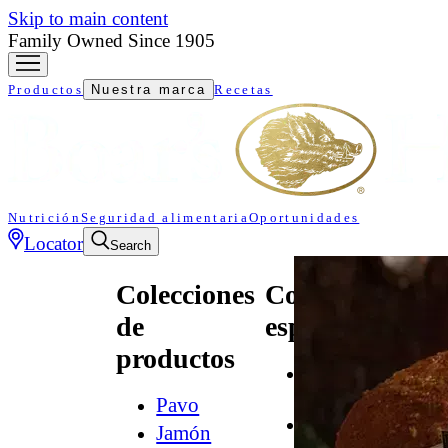
Skip to main content
Family Owned Since 1905
Productos
Nuestra marca
Recetas
Nutrición
Seguridad alimentaria
Oportunidades
Locator
Search
Colecciones
Colecciones
de
especializadas
productos
All
Natural*
Pavo
Audacia
Jamón