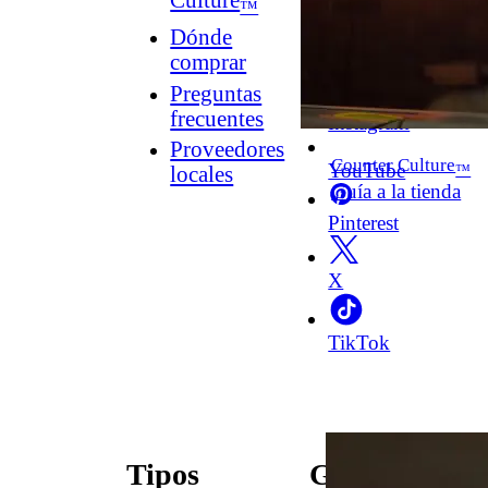
Culture
™
Dónde
comprar
Facebook
Preguntas
frecuentes
Instagram
Proveedores
Counter Culture
YouTube
™
locales
Guía a la tienda
Pinterest
X
TikTok
Tipos
Guías