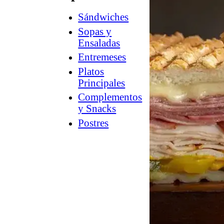
Sándwiches
How
2
Sopas y
Charcuterie
Ensaladas
®
Counter
Entremeses
Culture
Platos
™
Guía
Principales
a
Complementos
la
y Snacks
tienda
Postres