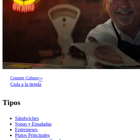
Counter Culture
™
Guía a la tienda
Tipos
Sándwiches
Sopas y Ensaladas
Entremeses
Platos Principales