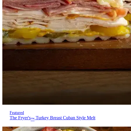
Featured
The Fryer's
Turkey Breast Cuban Style Melt
™