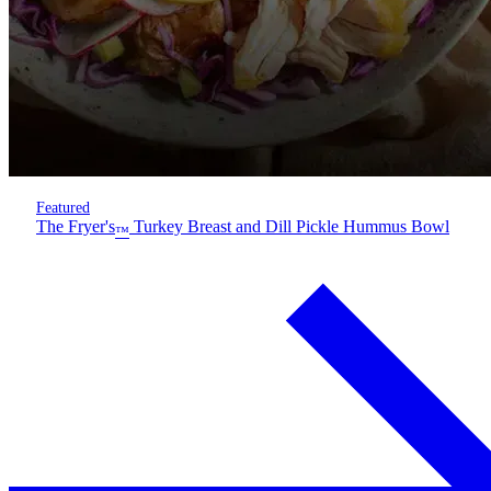
Featured
The Fryer's
Turkey Breast and Dill Pickle Hummus Bowl
™