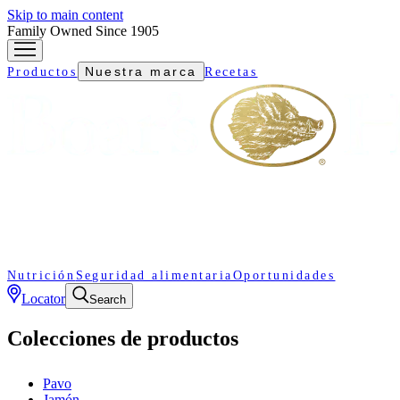
Skip to main content
Family Owned Since 1905
Nuestra marca
Productos
Recetas
Nutrición
Seguridad alimentaria
Oportunidades
Locator
Search
Colecciones de productos
Pavo
Jamón