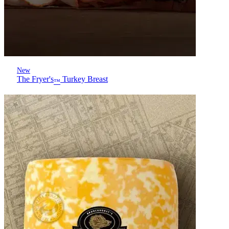
New
The Fryer's
Turkey Breast
™