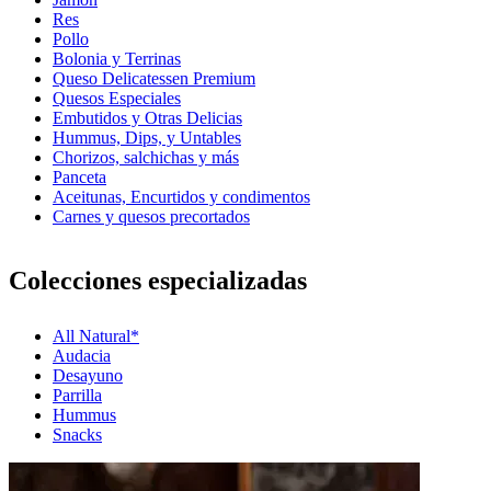
Res
Pollo
Bolonia y Terrinas
Queso Delicatessen Premium
Quesos Especiales
Embutidos y Otras Delicias
Hummus, Dips, y Untables
Chorizos, salchichas y más
Panceta
Aceitunas, Encurtidos y condimentos
Carnes y quesos precortados
Colecciones especializadas
All Natural*
Audacia
Desayuno
Parrilla
Hummus
Snacks