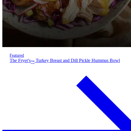
Featured
The Fryer's
Turkey Breast and Dill Pickle Hummus Bowl
™