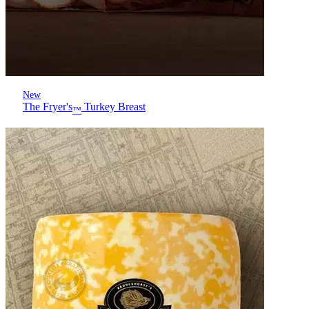
New
The Fryer's
Turkey Breast
™