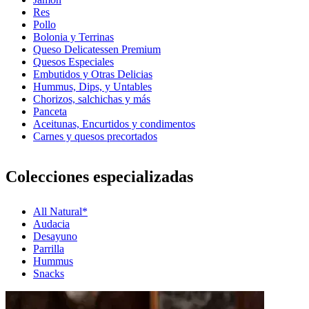
Res
Pollo
Bolonia y Terrinas
Queso Delicatessen Premium
Quesos Especiales
Embutidos y Otras Delicias
Hummus, Dips, y Untables
Chorizos, salchichas y más
Panceta
Aceitunas, Encurtidos y condimentos
Carnes y quesos precortados
Colecciones especializadas
All Natural*
Audacia
Desayuno
Parrilla
Hummus
Snacks