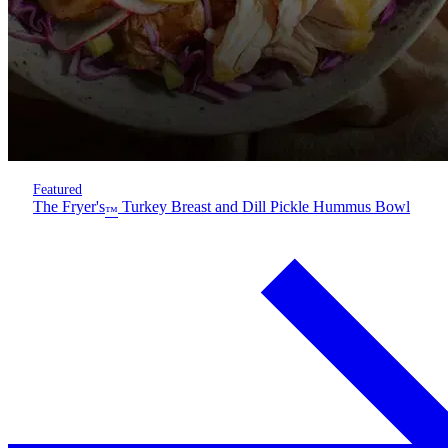
Featured
The Fryer's
Turkey Breast and Dill Pickle Hummus Bowl
™