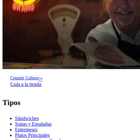
Counter Culture
™
Guía a la tienda
Tipos
Sándwiches
Sopas y Ensaladas
Entremeses
Platos Principales