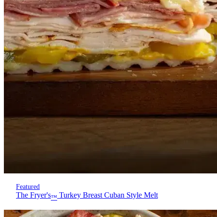
Featured
The Fryer's
Turkey Breast Cuban Style Melt
™