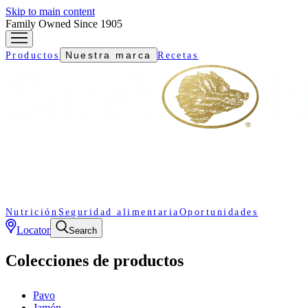
Skip to main content
Family Owned Since 1905
Nuestra marca
Productos
Recetas
Nutrición
Seguridad alimentaria
Oportunidades
Locator
Search
Colecciones de productos
Pavo
Jamón