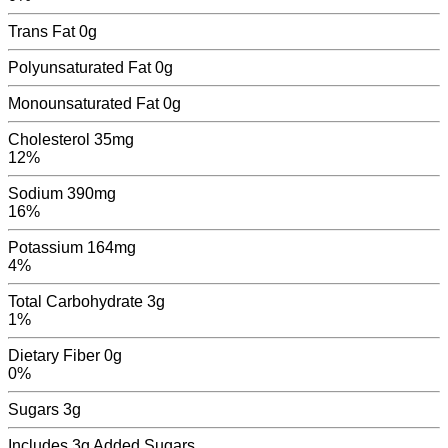
Trans Fat
0
g
Polyunsaturated Fat
0
g
Monounsaturated Fat
0
g
Cholesterol
35mg
12%
Sodium
390mg
16%
Potassium
164mg
4%
Total Carbohydrate
3g
1%
Dietary Fiber
0g
0%
Sugars
3
g
Includes
3g
Added Sugars