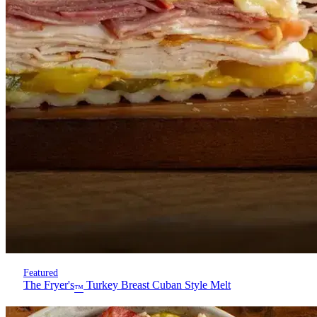
Featured
The Fryer's
Turkey Breast Cuban Style Melt
™