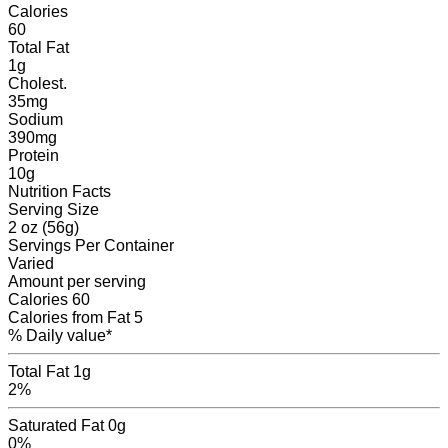
Calories
60
Total Fat
1
g
Cholest.
35
mg
Sodium
390
mg
Protein
10
g
Nutrition Facts
Serving Size
2 oz (56g)
Servings
Per Container
Varied
Amount per serving
Calories
60
Calories from Fat
5
% Daily value*
Total Fat
1g
2%
Saturated Fat
0g
0%