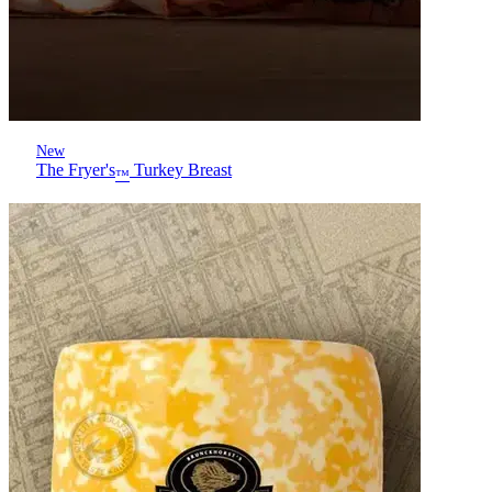
New
The Fryer's
Turkey Breast
™