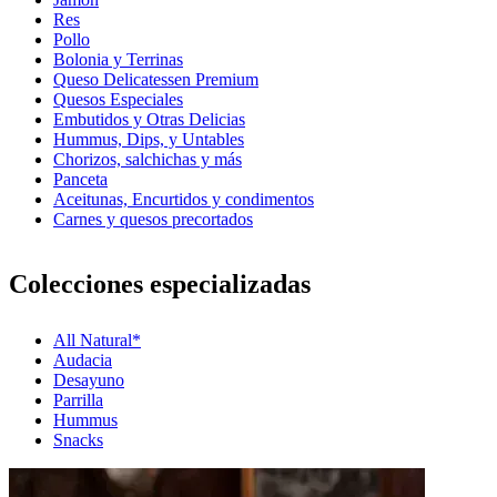
Res
Pollo
Bolonia y Terrinas
Queso Delicatessen Premium
Quesos Especiales
Embutidos y Otras Delicias
Hummus, Dips, y Untables
Chorizos, salchichas y más
Panceta
Aceitunas, Encurtidos y condimentos
Carnes y quesos precortados
Colecciones especializadas
All Natural*
Audacia
Desayuno
Parrilla
Hummus
Snacks