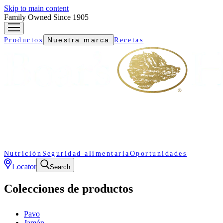
Skip to main content
Family Owned Since 1905
Nuestra marca
Productos
Recetas
Nutrición
Seguridad alimentaria
Oportunidades
Locator
Search
Colecciones de productos
Pavo
Jamón