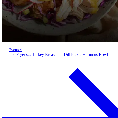
Featured
The Fryer's
Turkey Breast and Dill Pickle Hummus Bowl
™