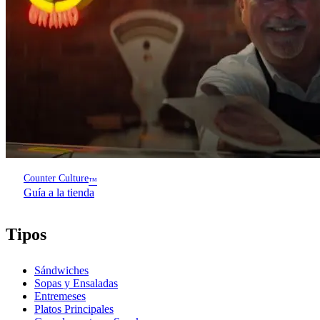
Counter Culture
™
Guía a la tienda
Tipos
Sándwiches
Sopas y Ensaladas
Entremeses
Platos Principales