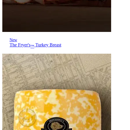
New
The Fryer's
Turkey Breast
™