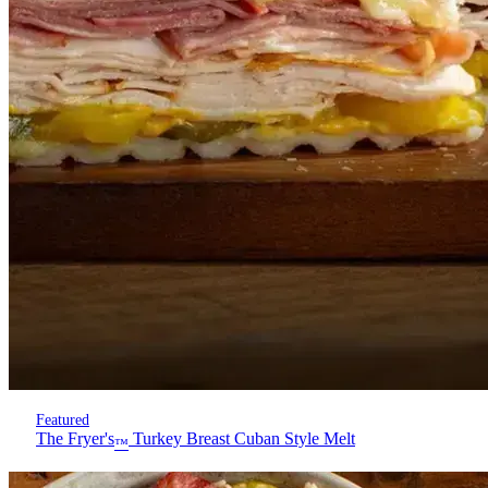
Featured
The Fryer's
Turkey Breast Cuban Style Melt
™