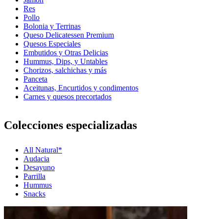
Res
Pollo
Bolonia y Terrinas
Queso Delicatessen Premium
Quesos Especiales
Embutidos y Otras Delicias
Hummus, Dips, y Untables
Chorizos, salchichas y más
Panceta
Aceitunas, Encurtidos y condimentos
Carnes y quesos precortados
Colecciones especializadas
All Natural*
Audacia
Desayuno
Parrilla
Hummus
Snacks