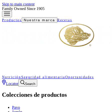
Skip to main content
Family Owned Since 1905
Nuestra marca
Productos
Recetas
Nutrición
Seguridad alimentaria
Oportunidades
Locator
Search
Colecciones de productos
Pavo
Jamón