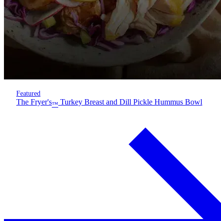
Featured
The Fryer's
Turkey Breast and Dill Pickle Hummus Bowl
™