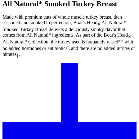
All Natural* Smoked Turkey Breast
Made with premium cuts of whole muscle turkey breast, then
seasoned and smoked to perfection,
Boar's Head
All Natural*
®
Smoked Turkey Breast delivers a deliciously smoky flavor that
comes from All Natural* ingredients. As part of the
Boar's Head
®
All Natural* Collection, the turkey used is humanely raised** with
no added hormones or antibioticsꝉ, and there are no added nitrites or
nitrates
.
‡