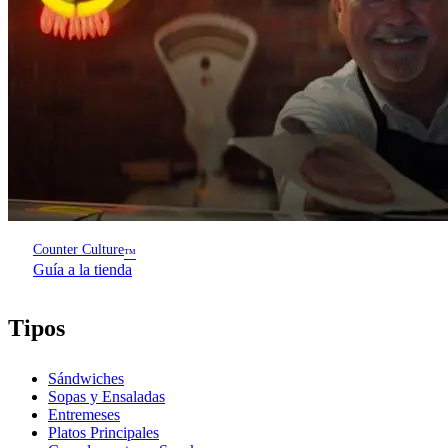
Counter Culture
™
Guía a la tienda
Tipos
Sándwiches
Sopas y Ensaladas
Entremeses
Platos Principales