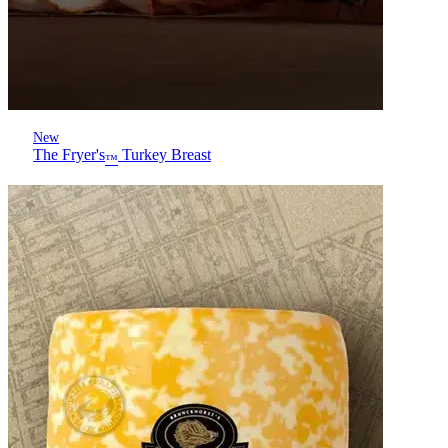
New
The Fryer's
Turkey Breast
™