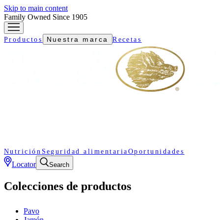
Skip to main content
Family Owned Since 1905
Nuestra marca
Productos
Recetas
Nutrición
Seguridad alimentaria
Oportunidades
Locator
Search
Colecciones de productos
Pavo
Jamón