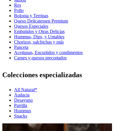
Res
Pollo
Bolonia y Terrinas
Queso Delicatessen Premium
Quesos Especiales
Embutidos y Otras Delicias
Hummus, Dips, y Untables
Chorizos, salchichas y más
Panceta
Aceitunas, Encurtidos y condimentos
Carnes y quesos precortados
Colecciones especializadas
All Natural*
Audacia
Desayuno
Parrilla
Hummus
Snacks