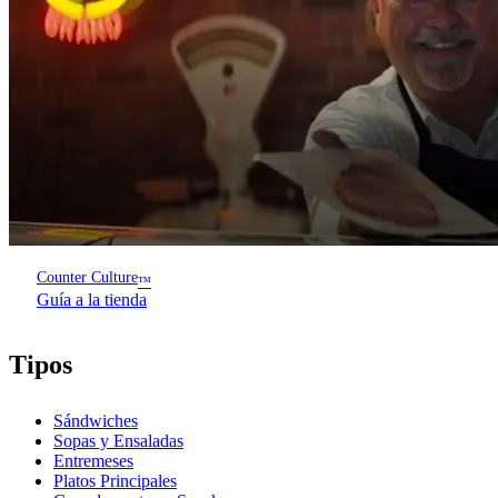
Counter Culture
™
Guía a la tienda
Tipos
Sándwiches
Sopas y Ensaladas
Entremeses
Platos Principales