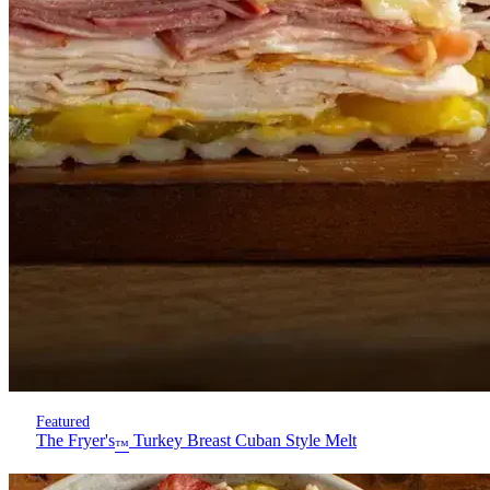
Featured
The Fryer's
Turkey Breast Cuban Style Melt
™