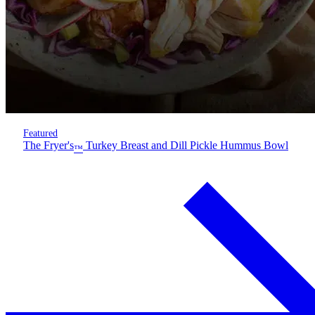
Featured
The Fryer's
Turkey Breast and Dill Pickle Hummus Bowl
™