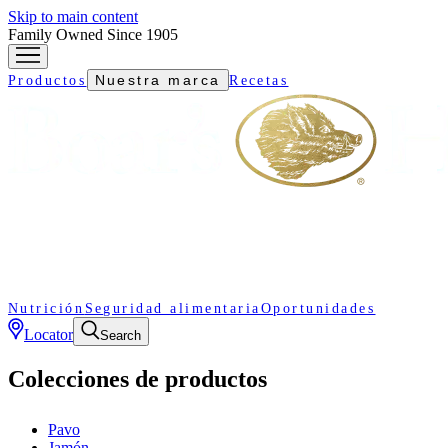
Skip to main content
Family Owned Since 1905
Nuestra marca
Productos
Recetas
Nutrición
Seguridad alimentaria
Oportunidades
Locator
Search
Colecciones de productos
Pavo
Jamón