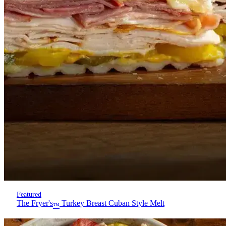
Featured
The Fryer's
Turkey Breast Cuban Style Melt
™