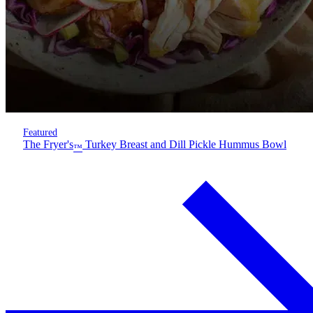
Featured
The Fryer's
Turkey Breast and Dill Pickle Hummus Bowl
™