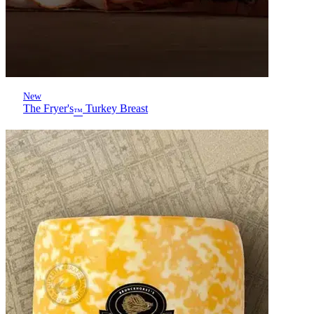
New
The Fryer's
Turkey Breast
™