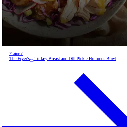
Featured
The Fryer's
Turkey Breast and Dill Pickle Hummus Bowl
™