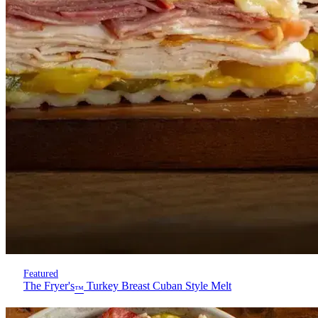
Featured
The Fryer's
Turkey Breast Cuban Style Melt
™