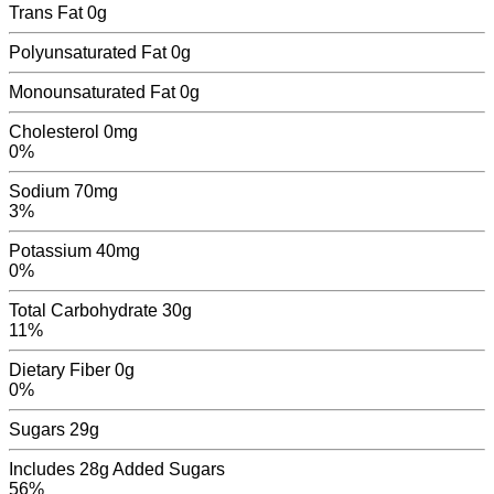
Trans Fat
0
g
Polyunsaturated Fat
0
g
Monounsaturated Fat
0
g
Cholesterol
0mg
0%
Sodium
70mg
3%
Potassium
40mg
0%
Total Carbohydrate
30g
11%
Dietary Fiber
0g
0%
Sugars
29
g
Includes
28g
Added Sugars
56%