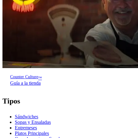
Counter Culture
™
Guía a la tienda
Tipos
Sándwiches
Sopas y Ensaladas
Entremeses
Platos Principales