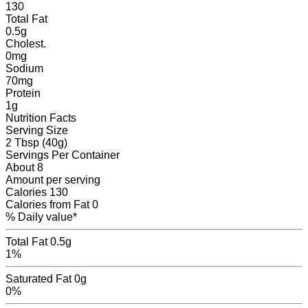
130
Total Fat
0.5
g
Cholest.
0
mg
Sodium
70
mg
Protein
1
g
Nutrition Facts
Serving Size
2 Tbsp (40g)
Servings
Per Container
About 8
Amount per serving
Calories
130
Calories from Fat
0
% Daily value*
Total Fat
0.5g
1%
Saturated Fat
0g
0%