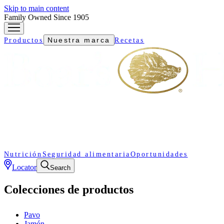
Skip to main content
Family Owned Since 1905
Nuestra marca
Productos
Recetas
Nutrición
Seguridad alimentaria
Oportunidades
Locator
Search
Colecciones de productos
Pavo
Jamón