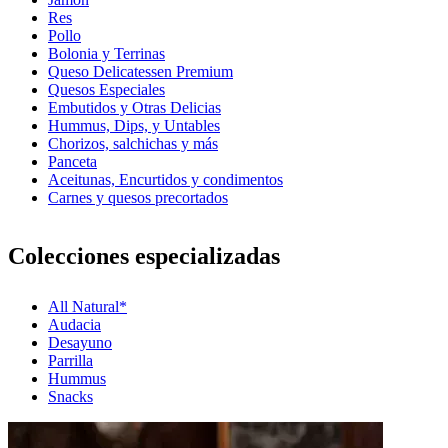
Res
Pollo
Bolonia y Terrinas
Queso Delicatessen Premium
Quesos Especiales
Embutidos y Otras Delicias
Hummus, Dips, y Untables
Chorizos, salchichas y más
Panceta
Aceitunas, Encurtidos y condimentos
Carnes y quesos precortados
Colecciones especializadas
All Natural*
Audacia
Desayuno
Parrilla
Hummus
Snacks