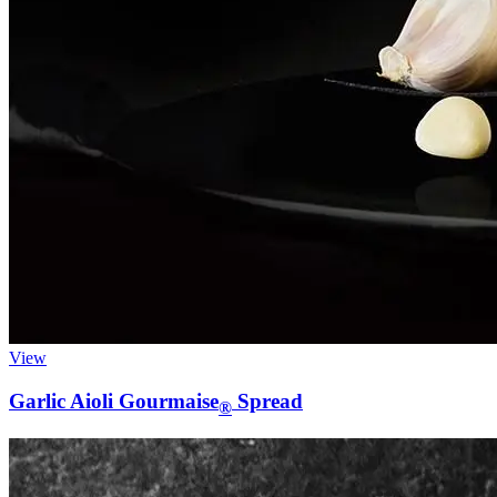
View
Garlic Aioli Gourmaise
Spread
®