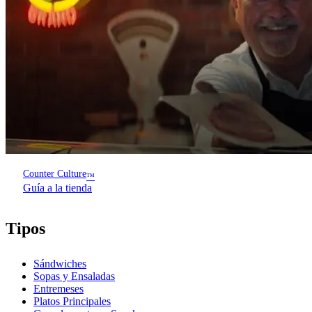
Counter Culture
™
Guía a la tienda
Tipos
Sándwiches
Sopas y Ensaladas
Entremeses
Platos Principales