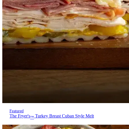
Featured
The Fryer's
Turkey Breast Cuban Style Melt
™