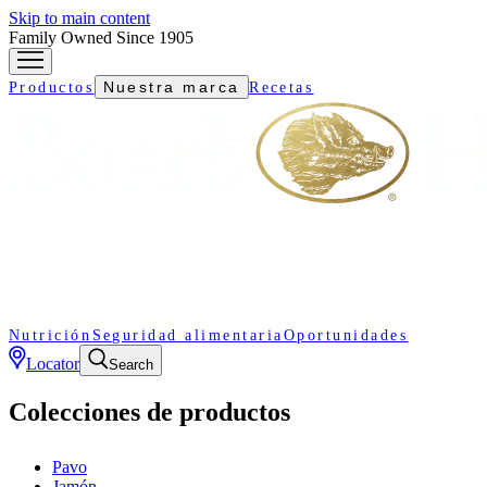
Skip to main content
Family Owned Since 1905
Nuestra marca
Productos
Recetas
Nutrición
Seguridad alimentaria
Oportunidades
Locator
Search
Colecciones de productos
Pavo
Jamón