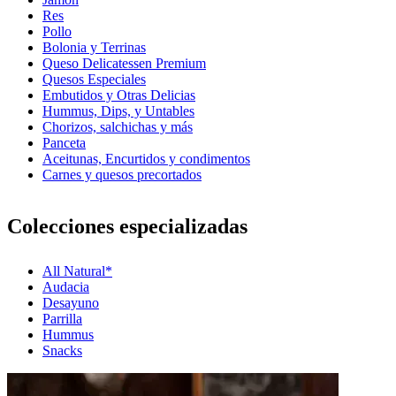
Res
Pollo
Bolonia y Terrinas
Queso Delicatessen Premium
Quesos Especiales
Embutidos y Otras Delicias
Hummus, Dips, y Untables
Chorizos, salchichas y más
Panceta
Aceitunas, Encurtidos y condimentos
Carnes y quesos precortados
Colecciones especializadas
All Natural*
Audacia
Desayuno
Parrilla
Hummus
Snacks