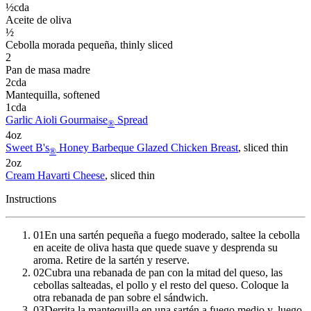
½
cda
Aceite de oliva
½
Cebolla morada pequeña
, thinly sliced
2
Pan de masa madre
2
cda
Mantequilla
, softened
1
cda
Garlic Aioli Gourmaise
Spread
®
4
oz
Sweet B's
Honey Barbeque Glazed Chicken Breast
, sliced thin
®
2
oz
Cream Havarti Cheese
, sliced thin
Instructions
01
En una sartén pequeña a fuego moderado, saltee la cebolla
en aceite de oliva hasta que quede suave y desprenda su
aroma. Retire de la sartén y reserve.
02
Cubra una rebanada de pan con la mitad del queso, las
cebollas salteadas, el pollo y el resto del queso. Coloque la
otra rebanada de pan sobre el sándwich.
03
Derrita la mantequilla en una sartén a fuego medio y, luego,