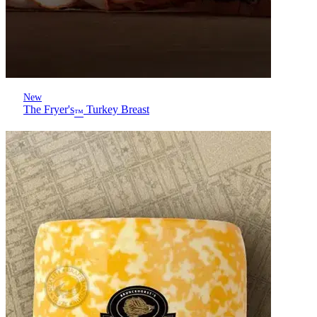
New
The Fryer's
Turkey Breast
™