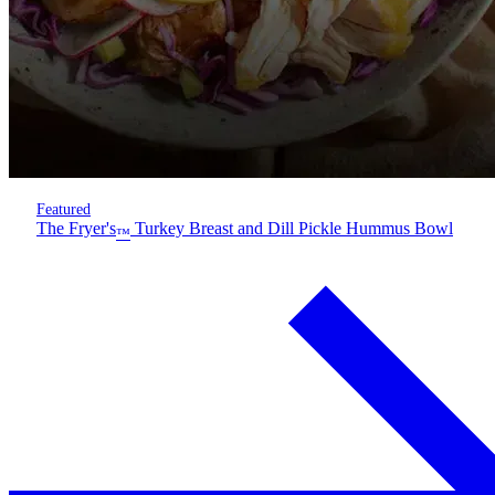
Featured
The Fryer's
Turkey Breast and Dill Pickle Hummus Bowl
™