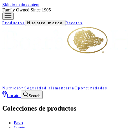
Skip to main content
Family Owned Since 1905
Nuestra marca
Productos
Recetas
Nutrición
Seguridad alimentaria
Oportunidades
Locator
Search
Colecciones de productos
Pavo
Jamón