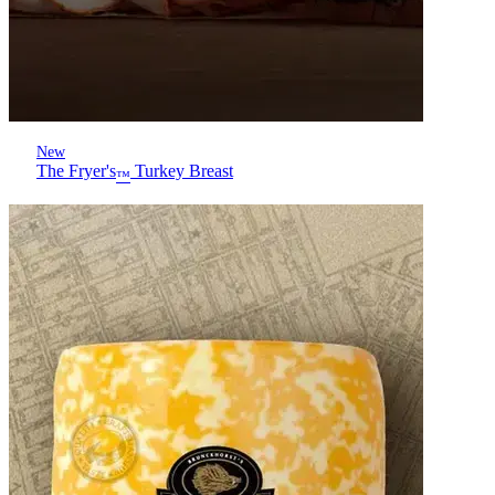
New
The Fryer's
Turkey Breast
™