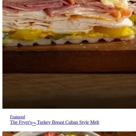
Featured
The Fryer's
Turkey Breast Cuban Style Melt
™