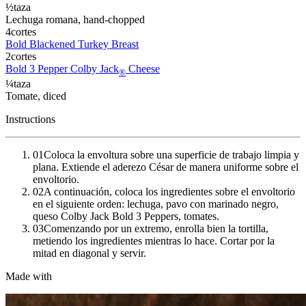
½
taza
Lechuga romana
, hand-chopped
4
cortes
Bold Blackened Turkey Breast
2
cortes
Bold 3 Pepper Colby Jack
Cheese
®
¼
taza
Tomate
, diced
Instructions
01
Coloca la envoltura sobre una superficie de trabajo limpia y
plana. Extiende el aderezo César de manera uniforme sobre el
envoltorio.
02
A continuación, coloca los ingredientes sobre el envoltorio
en el siguiente orden: lechuga, pavo con marinado negro,
queso Colby Jack Bold 3 Peppers, tomates.
03
Comenzando por un extremo, enrolla bien la tortilla,
metiendo los ingredientes mientras lo hace. Cortar por la
mitad en diagonal y servir.
Made with