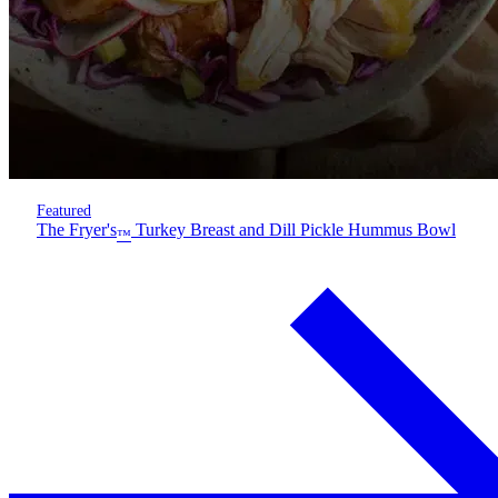
Featured
The Fryer's
Turkey Breast and Dill Pickle Hummus Bowl
™