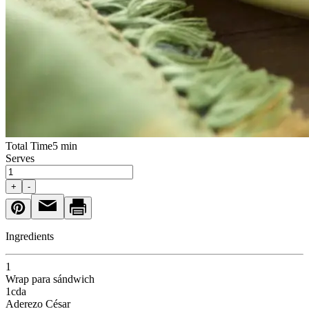
Total Time
5 min
Serves
+
-
Ingredients
1
Wrap para sándwich
1
cda
Aderezo César