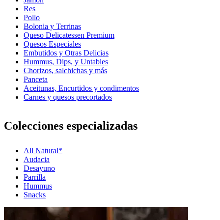
Res
Pollo
Bolonia y Terrinas
Queso Delicatessen Premium
Quesos Especiales
Embutidos y Otras Delicias
Hummus, Dips, y Untables
Chorizos, salchichas y más
Panceta
Aceitunas, Encurtidos y condimentos
Carnes y quesos precortados
Colecciones especializadas
All Natural*
Audacia
Desayuno
Parrilla
Hummus
Snacks