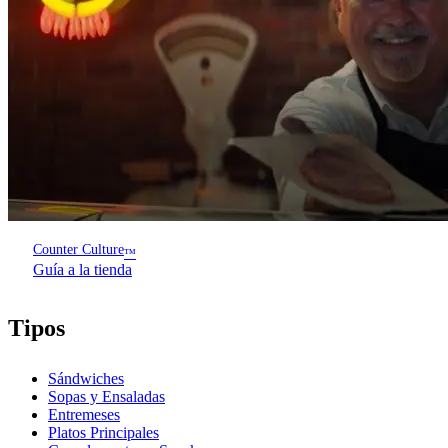
Counter Culture
™
Guía a la tienda
Tipos
Sándwiches
Sopas y Ensaladas
Entremeses
Platos Principales