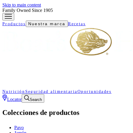
Skip to main content
Family Owned Since 1905
Nuestra marca
Productos
Recetas
Nutrición
Seguridad alimentaria
Oportunidades
Locator
Search
Colecciones de productos
Pavo
Jamón