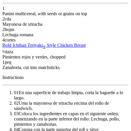
1
Panini multicereal
, with seeds or grains on top
2
cda
Mayonesa de sriracha
2
hojas
Lechuga romana
4
cortes
Bold Ichiban Teriyaki
Style Chicken Breast
®
⅓
taza
Pimientos rojos y verdes
, chopped
1
peq
Zanahoria
, cut into matchsticks
Instructions
01
En una superficie de trabajo limpia, corta la baguette a lo
largo.
02
Unta la mayonesa de sriracha encima del rollo de
sándwich.
03
Coloca los ingredientes en capas en el siguiente orden,
comenzando en la parte inferior del rollo: Lechuga, pollo,
pimientos y zanahorias.
04
Corona con la parte superior del roll y sirve.