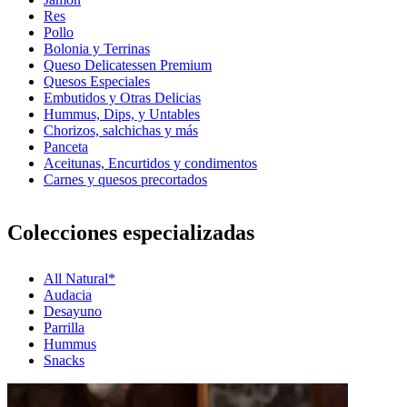
Res
Pollo
Bolonia y Terrinas
Queso Delicatessen Premium
Quesos Especiales
Embutidos y Otras Delicias
Hummus, Dips, y Untables
Chorizos, salchichas y más
Panceta
Aceitunas, Encurtidos y condimentos
Carnes y quesos precortados
Colecciones especializadas
All Natural*
Audacia
Desayuno
Parrilla
Hummus
Snacks