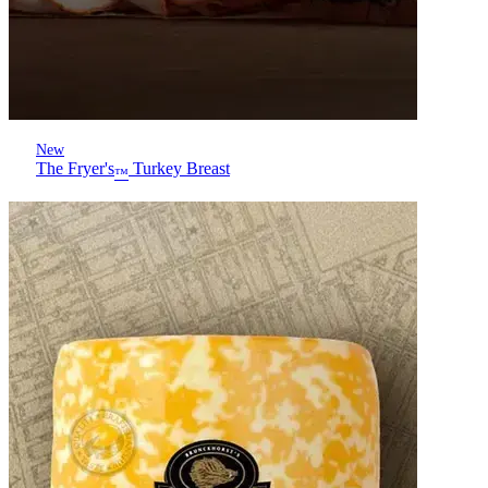
New
The Fryer's
Turkey Breast
™