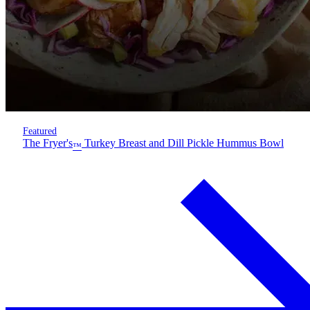
Featured
The Fryer's
Turkey Breast and Dill Pickle Hummus Bowl
™