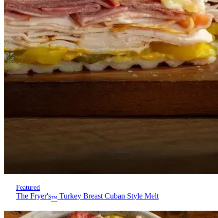
Featured
The Fryer's
Turkey Breast Cuban Style Melt
™