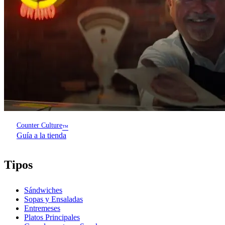
Counter Culture
™
Guía a la tienda
Tipos
Sándwiches
Sopas y Ensaladas
Entremeses
Platos Principales