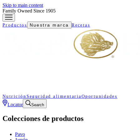
Skip to main content
Family Owned Since 1905
Nuestra marca
Productos
Recetas
Nutrición
Seguridad alimentaria
Oportunidades
Locator
Search
Colecciones de productos
Pavo
Jamón