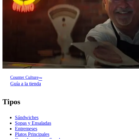
Counter Culture
™
Guía a la tienda
Tipos
Sándwiches
Sopas y Ensaladas
Entremeses
Platos Principales