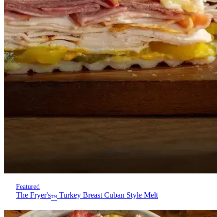
Featured
The Fryer's
Turkey Breast Cuban Style Melt
™