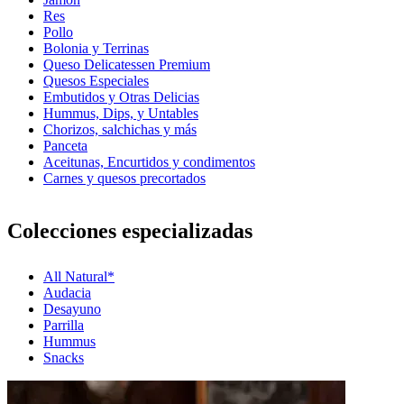
Res
Pollo
Bolonia y Terrinas
Queso Delicatessen Premium
Quesos Especiales
Embutidos y Otras Delicias
Hummus, Dips, y Untables
Chorizos, salchichas y más
Panceta
Aceitunas, Encurtidos y condimentos
Carnes y quesos precortados
Colecciones especializadas
All Natural*
Audacia
Desayuno
Parrilla
Hummus
Snacks