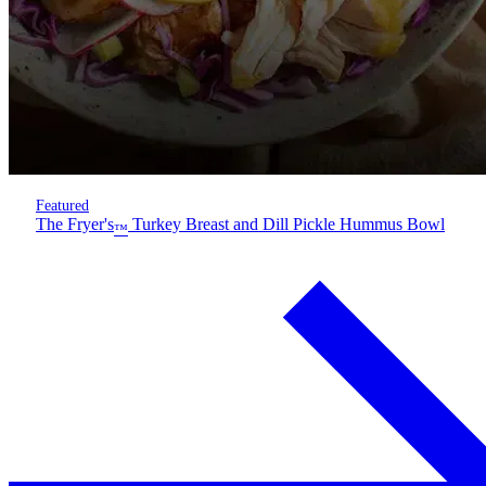
Featured
The Fryer's
Turkey Breast and Dill Pickle Hummus Bowl
™