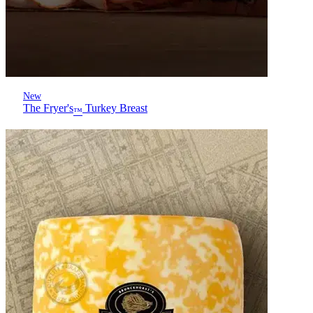
New
The Fryer's
Turkey Breast
™