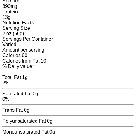
Sodium
390
mg
Protein
13
g
Nutrition Facts
Serving Size
2 oz (56g)
Servings
Per Container
Varied
Amount per serving
Calories
60
Calories from Fat
10
% Daily value*
Total Fat
1g
2%
Saturated Fat
0g
0%
Trans Fat
0
g
Polyunsaturated Fat
0
g
Monounsaturated Fat
0
g