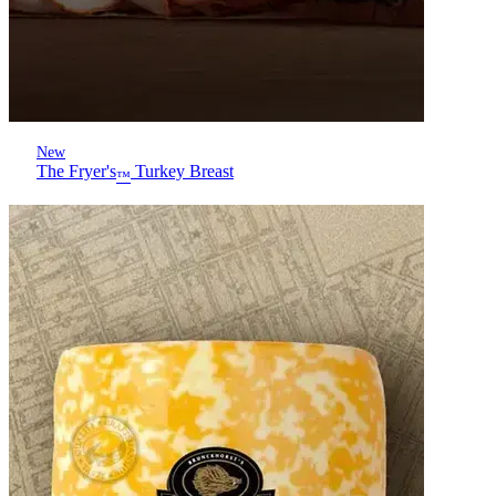
New
The Fryer's
Turkey Breast
™