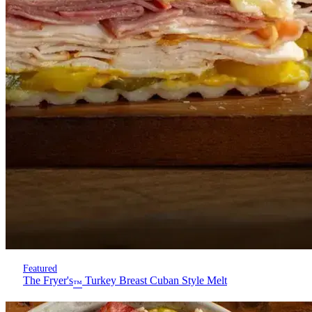
Featured
The Fryer's
Turkey Breast Cuban Style Melt
™