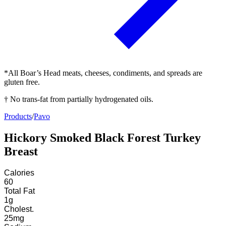
*All Boar’s Head meats, cheeses, condiments, and spreads are
gluten free.
† No trans-fat from partially hydrogenated oils.
Products
/
Pavo
Hickory Smoked Black Forest Turkey
Breast
Calories
60
Total Fat
1
g
Cholest.
25
mg