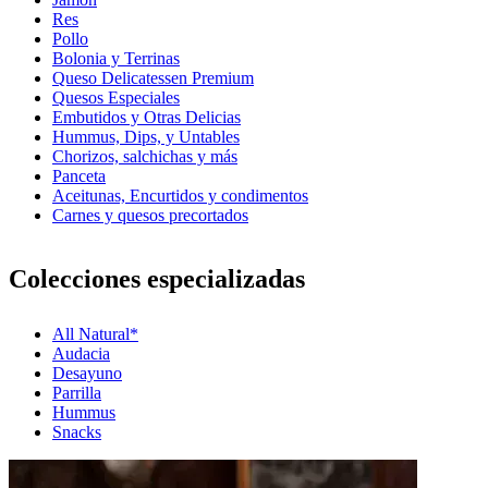
Res
Pollo
Bolonia y Terrinas
Queso Delicatessen Premium
Quesos Especiales
Embutidos y Otras Delicias
Hummus, Dips, y Untables
Chorizos, salchichas y más
Panceta
Aceitunas, Encurtidos y condimentos
Carnes y quesos precortados
Colecciones especializadas
All Natural*
Audacia
Desayuno
Parrilla
Hummus
Snacks