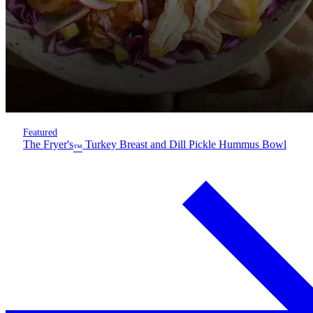
Featured
The Fryer's
Turkey Breast and Dill Pickle Hummus Bowl
™