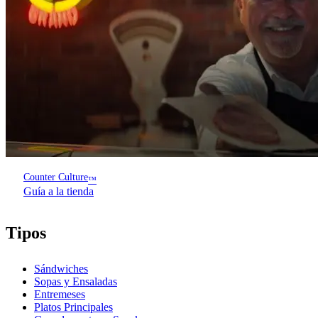
Counter Culture
™
Guía a la tienda
Tipos
Sándwiches
Sopas y Ensaladas
Entremeses
Platos Principales