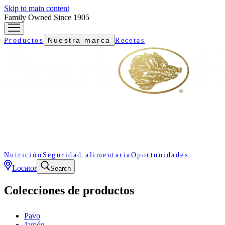
Skip to main content
Family Owned Since 1905
Nuestra marca
Productos
Recetas
Nutrición
Seguridad alimentaria
Oportunidades
Locator
Search
Colecciones de productos
Pavo
Jamón