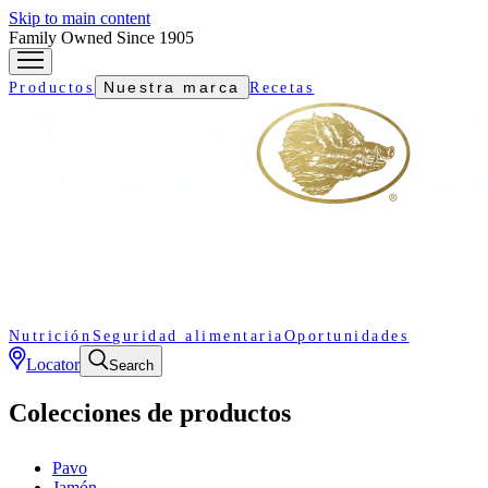
Skip to main content
Family Owned Since 1905
Nuestra marca
Productos
Recetas
Nutrición
Seguridad alimentaria
Oportunidades
Locator
Search
Colecciones de productos
Pavo
Jamón