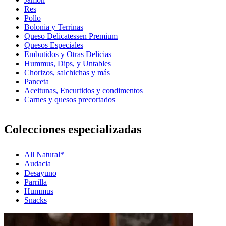
Res
Pollo
Bolonia y Terrinas
Queso Delicatessen Premium
Quesos Especiales
Embutidos y Otras Delicias
Hummus, Dips, y Untables
Chorizos, salchichas y más
Panceta
Aceitunas, Encurtidos y condimentos
Carnes y quesos precortados
Colecciones especializadas
All Natural*
Audacia
Desayuno
Parrilla
Hummus
Snacks