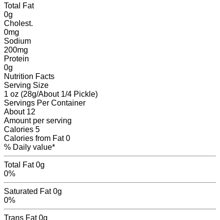
Total Fat
0
g
Cholest.
0
mg
Sodium
200
mg
Protein
0
g
Nutrition Facts
Serving Size
1 oz (28g/About 1/4 Pickle)
Servings
Per Container
About 12
Amount per serving
Calories
5
Calories from Fat
0
% Daily value*
Total Fat
0g
0%
Saturated Fat
0g
0%
Trans Fat
0
g