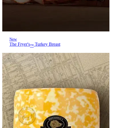
New
The Fryer's
Turkey Breast
™