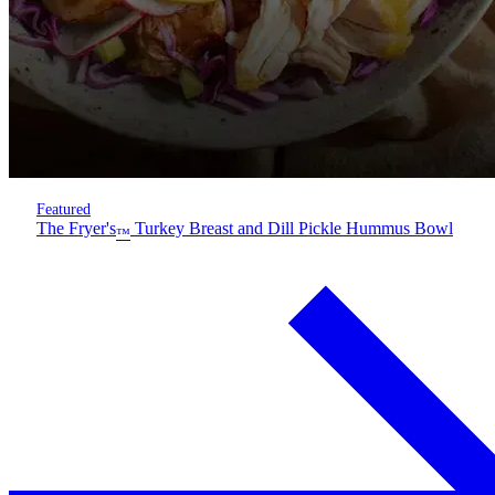
Featured
The Fryer's
Turkey Breast and Dill Pickle Hummus Bowl
™