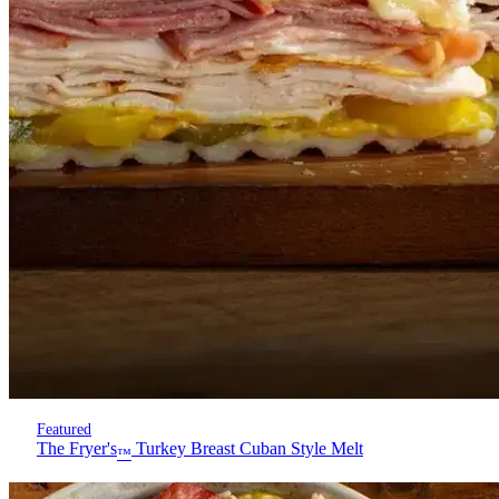
Featured
The Fryer's
Turkey Breast Cuban Style Melt
™