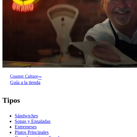
Counter Culture
™
Guía a la tienda
Tipos
Sándwiches
Sopas y Ensaladas
Entremeses
Platos Principales