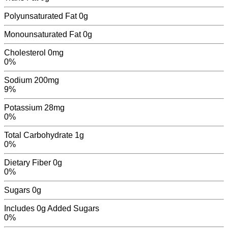
Polyunsaturated Fat
0
g
Monounsaturated Fat
0
g
Cholesterol
0mg
0%
Sodium
200mg
9%
Potassium
28mg
0%
Total Carbohydrate
1g
0%
Dietary Fiber
0g
0%
Sugars
0
g
Includes
0g
Added Sugars
0%