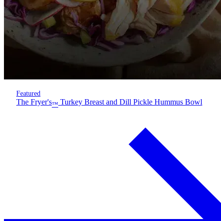
Featured
The Fryer's
Turkey Breast and Dill Pickle Hummus Bowl
™