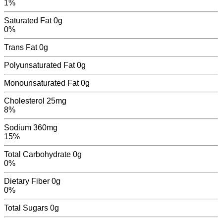
1%
Saturated Fat
0g
0%
Trans Fat
0
g
Polyunsaturated Fat
0
g
Monounsaturated Fat
0
g
Cholesterol
25mg
8%
Sodium
360mg
15%
Total Carbohydrate
0g
0%
Dietary Fiber
0g
0%
Total Sugars
0
g