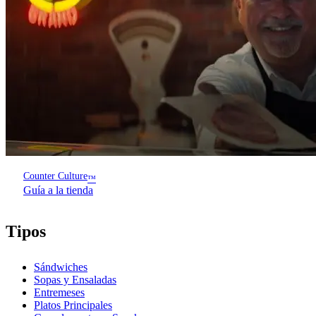
Counter Culture
™
Guía a la tienda
Tipos
Sándwiches
Sopas y Ensaladas
Entremeses
Platos Principales