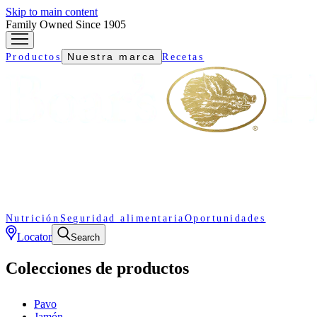
Skip to main content
Family Owned Since 1905
Nuestra marca
Productos
Recetas
Nutrición
Seguridad alimentaria
Oportunidades
Locator
Search
Colecciones de productos
Pavo
Jamón