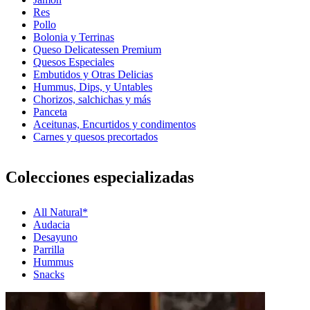
Res
Pollo
Bolonia y Terrinas
Queso Delicatessen Premium
Quesos Especiales
Embutidos y Otras Delicias
Hummus, Dips, y Untables
Chorizos, salchichas y más
Panceta
Aceitunas, Encurtidos y condimentos
Carnes y quesos precortados
Colecciones especializadas
All Natural*
Audacia
Desayuno
Parrilla
Hummus
Snacks