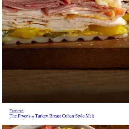
Featured
The Fryer's
Turkey Breast Cuban Style Melt
™