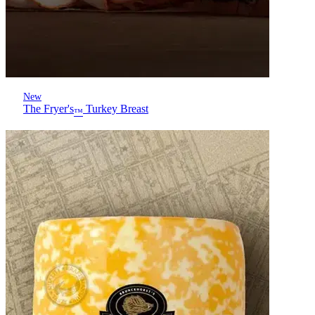
New
The Fryer's
Turkey Breast
™