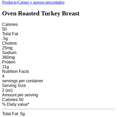
Products
/
Carnes y quesos precortados
Oven Roasted Turkey Breast
Calories
50
Total Fat
.5
g
Cholest.
25
mg
Sodium
360
mg
Protein
11
g
Nutrition Facts
4
servings
per container
Serving Size
2 (oz)
Amount per serving
Calories
50
% Daily value*
Total Fat
.5g