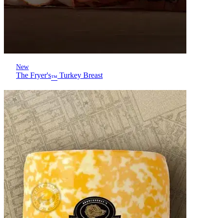
New
The Fryer's
Turkey Breast
™