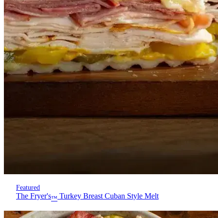
Featured
The Fryer's
Turkey Breast Cuban Style Melt
™