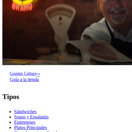
Counter Culture
™
Guía a la tienda
Tipos
Sándwiches
Sopas y Ensaladas
Entremeses
Platos Principales