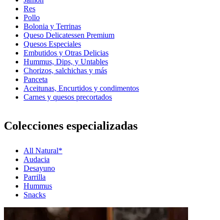
Res
Pollo
Bolonia y Terrinas
Queso Delicatessen Premium
Quesos Especiales
Embutidos y Otras Delicias
Hummus, Dips, y Untables
Chorizos, salchichas y más
Panceta
Aceitunas, Encurtidos y condimentos
Carnes y quesos precortados
Colecciones especializadas
All Natural*
Audacia
Desayuno
Parrilla
Hummus
Snacks