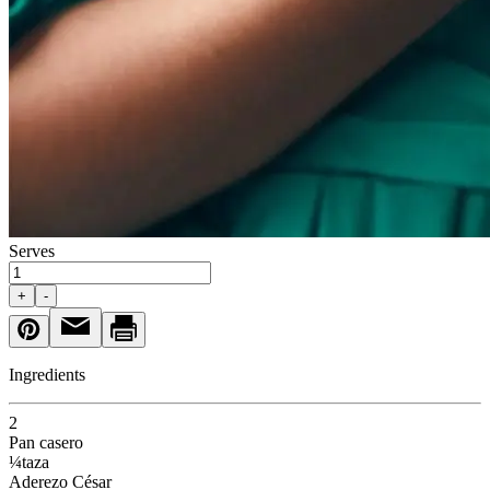
Serves
+
-
Ingredients
2
Pan casero
¼
taza
Aderezo César