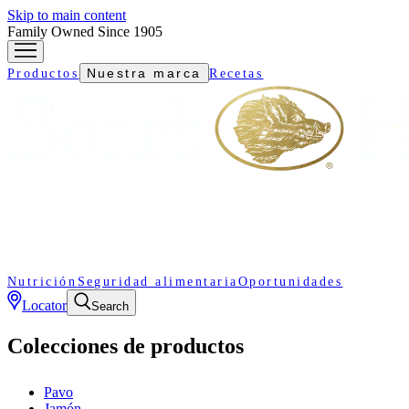
Skip to main content
Family Owned Since 1905
Nuestra marca
Productos
Recetas
Nutrición
Seguridad alimentaria
Oportunidades
Locator
Search
Colecciones de productos
Pavo
Jamón