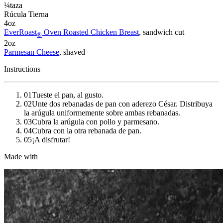
¼
taza
Rúcula Tierna
4
oz
EverRoast
Oven Roasted Chicken Breast
, sandwich cut
®
2
oz
Parmesan Cheese
, shaved
Instructions
01
Tueste el pan, al gusto.
02
Unte dos rebanadas de pan con aderezo César. Distribuya
la arúgula uniformemente sobre ambas rebanadas.
03
Cubra la arúgula con pollo y parmesano.
04
Cubra con la otra rebanada de pan.
05
¡A disfrutar!
Made with