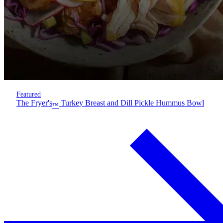
Featured
The Fryer's
Turkey Breast and Dill Pickle Hummus Bowl
™