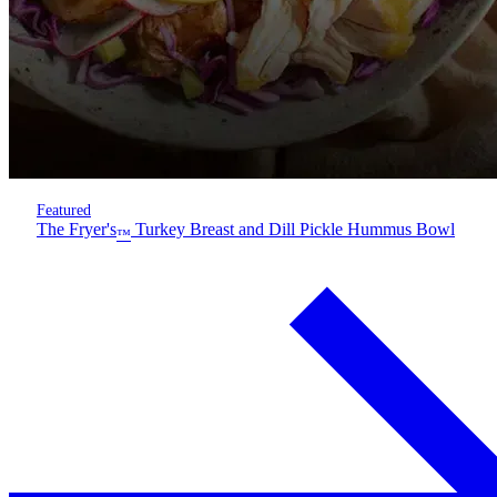
Featured
The Fryer's
Turkey Breast and Dill Pickle Hummus Bowl
™