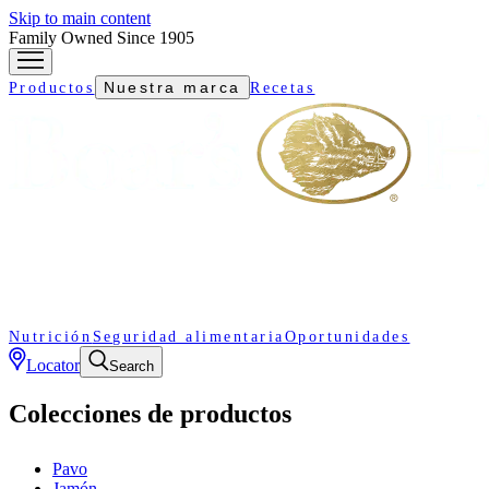
Skip to main content
Family Owned Since 1905
Nuestra marca
Productos
Recetas
Nutrición
Seguridad alimentaria
Oportunidades
Locator
Search
Colecciones de productos
Pavo
Jamón