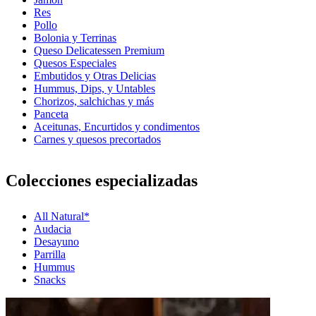
Res
Pollo
Bolonia y Terrinas
Queso Delicatessen Premium
Quesos Especiales
Embutidos y Otras Delicias
Hummus, Dips, y Untables
Chorizos, salchichas y más
Panceta
Aceitunas, Encurtidos y condimentos
Carnes y quesos precortados
Colecciones especializadas
All Natural*
Audacia
Desayuno
Parrilla
Hummus
Snacks