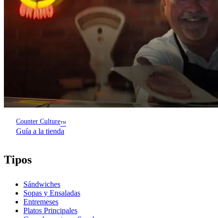
Counter Culture
™
Guía a la tienda
Tipos
Sándwiches
Sopas y Ensaladas
Entremeses
Platos Principales