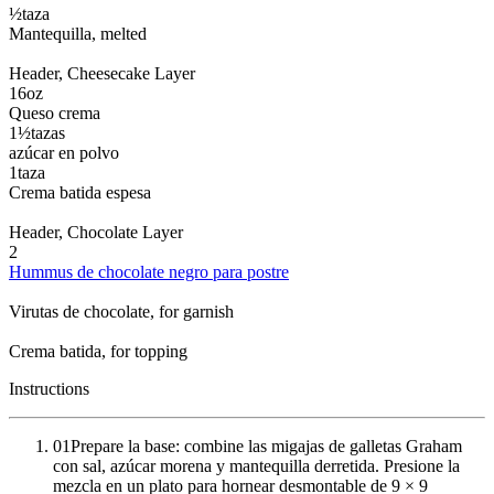
½
taza
Mantequilla
, melted
Header
, Cheesecake Layer
16
oz
Queso crema
1½
tazas
azúcar en polvo
1
taza
Crema batida espesa
Header
, Chocolate Layer
2
Hummus de chocolate negro para postre
Virutas de chocolate
, for garnish
Crema batida
, for topping
Instructions
01
Prepare la base: combine las migajas de galletas Graham
con sal, azúcar morena y mantequilla derretida. Presione la
mezcla en un plato para hornear desmontable de 9 × 9