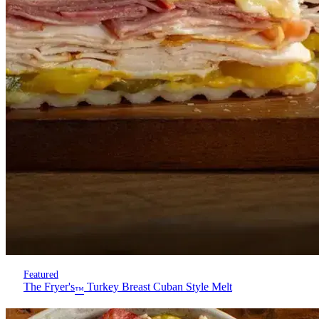
Featured
The Fryer's
Turkey Breast Cuban Style Melt
™