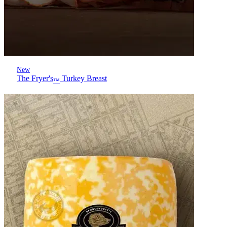
New
The Fryer's
Turkey Breast
™