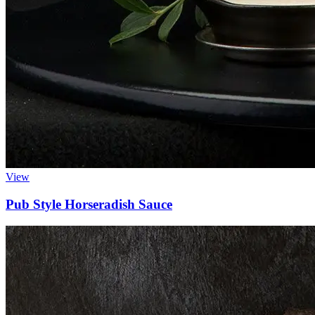
View
Pub Style Horseradish Sauce