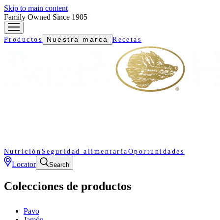
Skip to main content
Family Owned Since 1905
Nuestra marca
Productos
Recetas
Nutrición
Seguridad alimentaria
Oportunidades
Locator
Search
Colecciones de productos
Pavo
Jamón