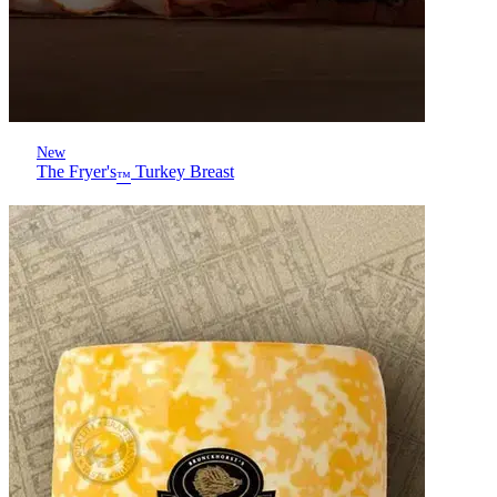
New
The Fryer's
Turkey Breast
™