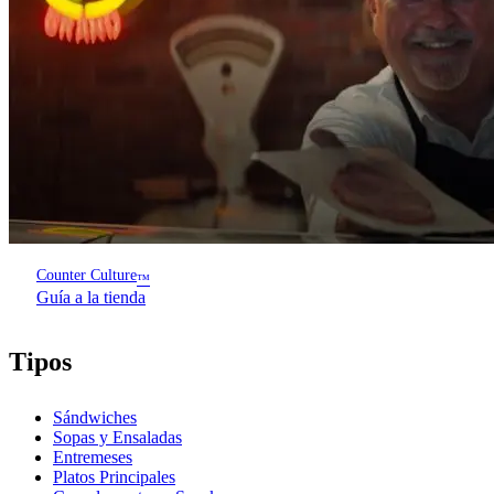
Counter Culture
™
Guía a la tienda
Tipos
Sándwiches
Sopas y Ensaladas
Entremeses
Platos Principales