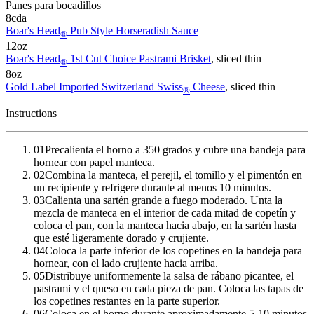
Panes para bocadillos
8
cda
Boar's Head
Pub Style Horseradish Sauce
®
12
oz
Boar's Head
1st Cut Choice Pastrami Brisket
, sliced thin
®
8
oz
Gold Label Imported Switzerland Swiss
Cheese
, sliced thin
®
Instructions
01
Precalienta el horno a 350 grados y cubre una bandeja para
hornear con papel manteca.
02
Combina la manteca, el perejil, el tomillo y el pimentón en
un recipiente y refrigere durante al menos 10 minutos.
03
Calienta una sartén grande a fuego moderado. Unta la
mezcla de manteca en el interior de cada mitad de copetín y
coloca el pan, con la manteca hacia abajo, en la sartén hasta
que esté ligeramente dorado y crujiente.
04
Coloca la parte inferior de los copetines en la bandeja para
hornear, con el lado crujiente hacia arriba.
05
Distribuye uniformemente la salsa de rábano picantee, el
pastrami y el queso en cada pieza de pan. Coloca las tapas de
los copetines restantes en la parte superior.
06
Coloca en el horno durante aproximadamente 5-10 minutos