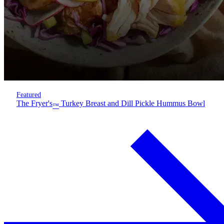
Featured
The Fryer's
Turkey Breast and Dill Pickle Hummus Bowl
™