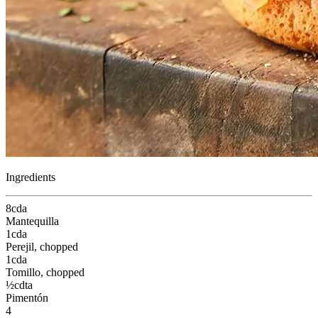
Ingredients
8
cda
Mantequilla
1
cda
Perejil
, chopped
1
cda
Tomillo
, chopped
½
cdta
Pimentón
4