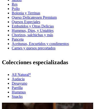
Res
Pollo
Bolonia y Terrinas
Queso Delicatessen Premium
Quesos Especiales
Embutidos y Otras Delicias
Hummus, Dips, y Untables
Chorizos, salchichas y más
Panceta
Aceitunas, Encurtidos y condimentos
Carnes y quesos precortados
Colecciones especializadas
All Natural*
Audacia
Desayuno
Parrilla
Hummus
Snacks