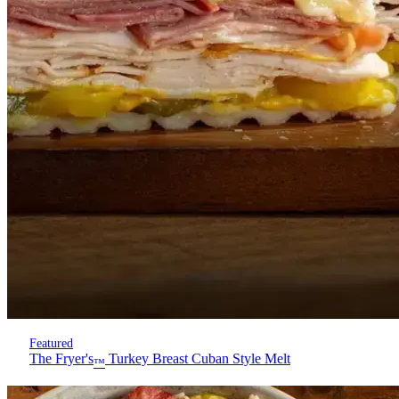
Featured
The Fryer's
Turkey Breast Cuban Style Melt
™