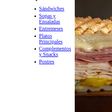
Sándwiches
How
2
Sopas y
Charcuterie
Ensaladas
®
Counter
Entremeses
Culture
Platos
™
Guía
Principales
a
Complementos
la
y Snacks
tienda
Postres