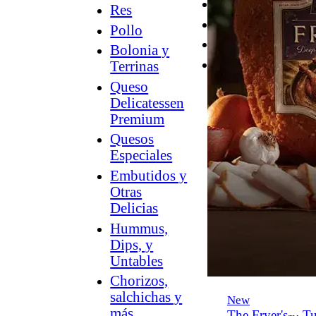
Desayuno
Res
Parrilla
Pollo
Hummus
Bolonia y
Snacks
Terrinas
Queso
Delicatessen
Premium
Quesos
Especiales
Embutidos y
Otras
Delicias
Hummus,
Dips, y
Untables
Chorizos,
salchichas y
New
más
The Fryer's
Tu