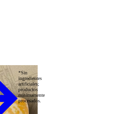
*Sin
ingredientes
artificiales;
productos
mínimamente
procesados.