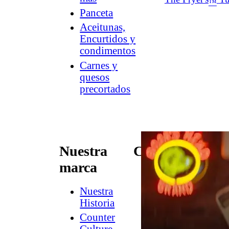
™
Panceta
Aceitunas,
Encurtidos y
condimentos
Carnes y
quesos
precortados
Nuestra
Conectar
marca
Contacto
Newsletter
Nuestra
de
Historia
Dish
Counter
Worthy
®