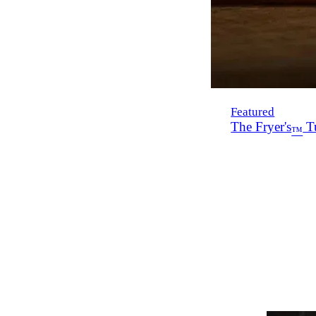
Featured
The Fryer's
Tu
™