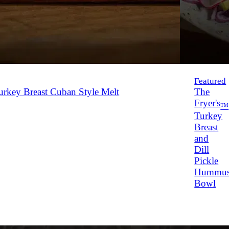
Featured
rkey Breast Cuban Style Melt
The
Fryer's
™
Turkey
Breast
and
Dill
Pickle
Hummu
Bowl