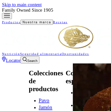
Skip to main content
Family Owned Since 1905
Productos
Nuestra marca
Recetas
Nutrición
Seguridad alimentaria
Oportunidades
Locator
Search
Colecciones
Colecciones
de
especializadas
productos
All
Natural*
Pavo
Audacia
Jamón