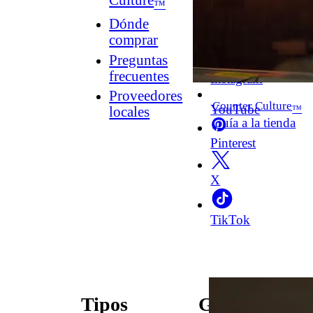
Culture
™
Dónde
comprar
Facebook
Preguntas
frecuentes
Instagram
Proveedores
Counter Culture
YouTube
™
locales
Guía a la tienda
Pinterest
X
TikTok
Tipos
Guías