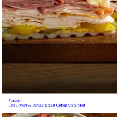
Featured
The Fryer's
Turkey Breast Cuban Style Melt
™