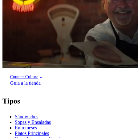
Counter Culture
™
Guía a la tienda
Tipos
Sándwiches
Sopas y Ensaladas
Entremeses
Platos Principales