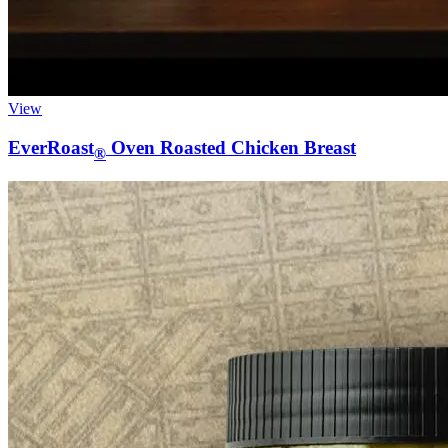
View
EverRoast
Oven Roasted Chicken Breast
®