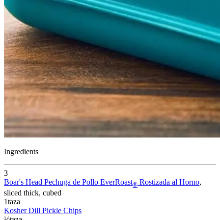
Ingredients
3
Boar's Head
Pechuga de Pollo EverRoast
Rostizada al Horno
,
®
sliced thick, cubed
1
taza
Kosher Dill Pickle Chips
½
taza