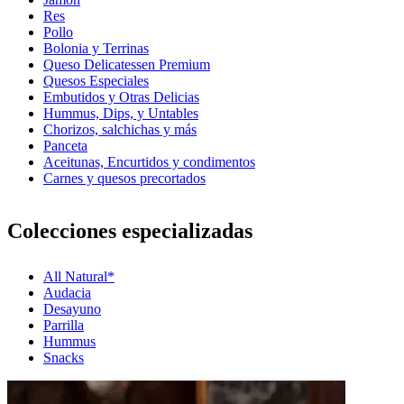
Res
Pollo
Bolonia y Terrinas
Queso Delicatessen Premium
Quesos Especiales
Embutidos y Otras Delicias
Hummus, Dips, y Untables
Chorizos, salchichas y más
Panceta
Aceitunas, Encurtidos y condimentos
Carnes y quesos precortados
Colecciones especializadas
All Natural*
Audacia
Desayuno
Parrilla
Hummus
Snacks