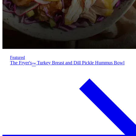
Featured
The Fryer's
Turkey Breast and Dill Pickle Hummus Bowl
™