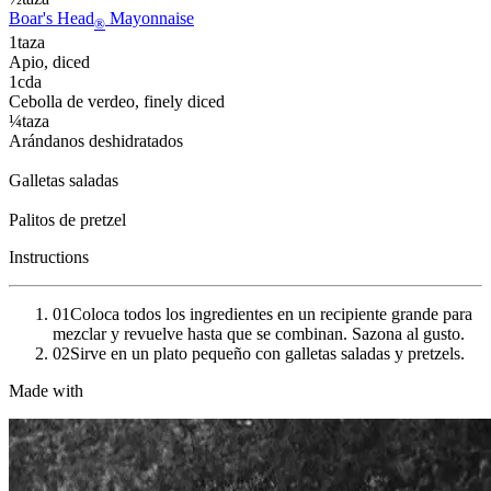
Boar's Head
Mayonnaise
®
1
taza
Apio
, diced
1
cda
Cebolla de verdeo
, finely diced
¼
taza
Arándanos deshidratados
Galletas saladas
Palitos de pretzel
Instructions
01
Coloca todos los ingredientes en un recipiente grande para
mezclar y revuelve hasta que se combinan. Sazona al gusto.
02
Sirve en un plato pequeño con galletas saladas y pretzels.
Made with