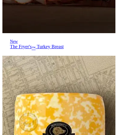
New
The Fryer's
Turkey Breast
™