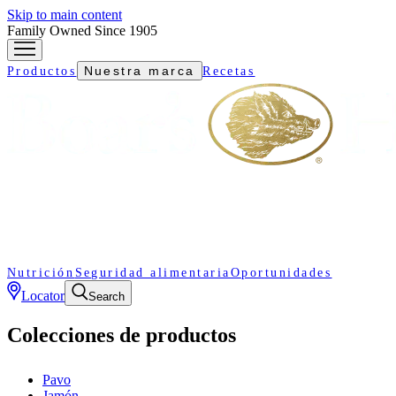
Skip to main content
Family Owned Since 1905
Nuestra marca
Productos
Recetas
Nutrición
Seguridad alimentaria
Oportunidades
Locator
Search
Colecciones de productos
Pavo
Jamón