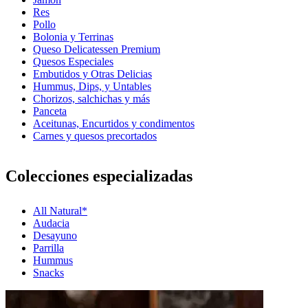
Res
Pollo
Bolonia y Terrinas
Queso Delicatessen Premium
Quesos Especiales
Embutidos y Otras Delicias
Hummus, Dips, y Untables
Chorizos, salchichas y más
Panceta
Aceitunas, Encurtidos y condimentos
Carnes y quesos precortados
Colecciones especializadas
All Natural*
Audacia
Desayuno
Parrilla
Hummus
Snacks