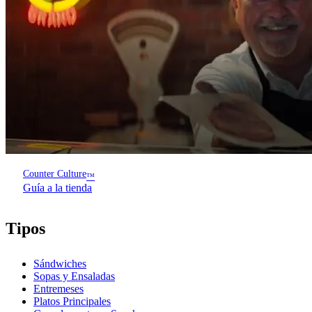
Counter Culture
™
Guía a la tienda
Tipos
Sándwiches
Sopas y Ensaladas
Entremeses
Platos Principales