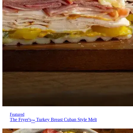
Featured
The Fryer's
Turkey Breast Cuban Style Melt
™