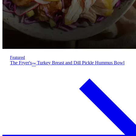
Featured
The Fryer's
Turkey Breast and Dill Pickle Hummus Bowl
™