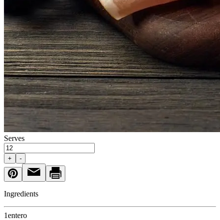
Serves
+
-
Ingredients
1
entero