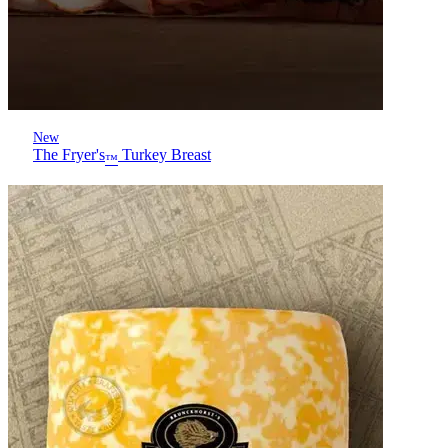
New
The Fryer's
Turkey Breast
™