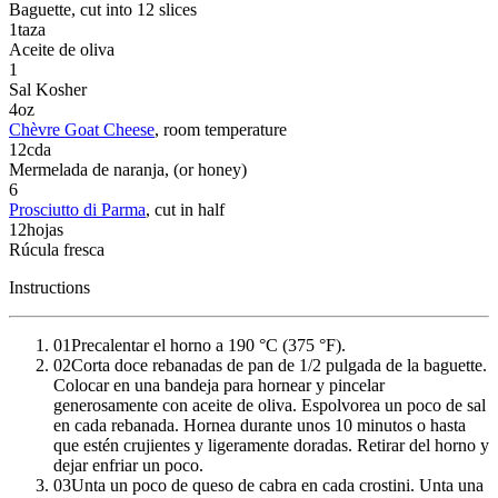
Baguette
, cut into 12 slices
1
taza
Aceite de oliva
1
Sal Kosher
4
oz
Chèvre Goat Cheese
, room temperature
12
cda
Mermelada de naranja
, (or honey)
6
Prosciutto di Parma
, cut in half
12
hojas
Rúcula fresca
Instructions
01
Precalentar el horno a 190 °C (375 °F).
02
Corta doce rebanadas de pan de 1/2 pulgada de la baguette.
Colocar en una bandeja para hornear y pincelar
generosamente con aceite de oliva. Espolvorea un poco de sal
en cada rebanada. Hornea durante unos 10 minutos o hasta
que estén crujientes y ligeramente doradas. Retirar del horno y
dejar enfriar un poco.
03
Unta un poco de queso de cabra en cada crostini. Unta una