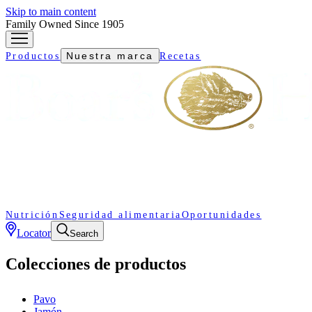
Skip to main content
Family Owned Since 1905
Nuestra marca
Productos
Recetas
Nutrición
Seguridad alimentaria
Oportunidades
Locator
Search
Colecciones de productos
Pavo
Jamón