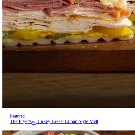
Featured
The Fryer's
Turkey Breast Cuban Style Melt
™