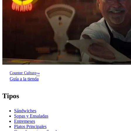
Counter Culture
™
Guía a la tienda
Tipos
Sándwiches
Sopas y Ensaladas
Entremeses
Platos Principales