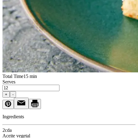
Total Time
15 min
Serves
+
-
Ingredients
2
cda
Aceite vegetal