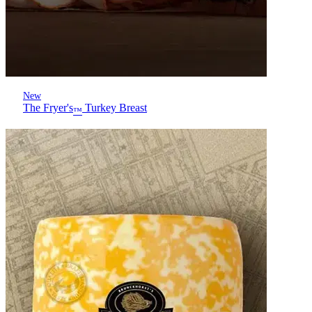
New
The Fryer's
Turkey Breast
™