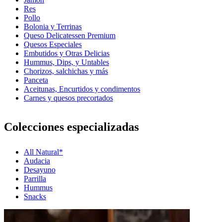
Res
Pollo
Bolonia y Terrinas
Queso Delicatessen Premium
Quesos Especiales
Embutidos y Otras Delicias
Hummus, Dips, y Untables
Chorizos, salchichas y más
Panceta
Aceitunas, Encurtidos y condimentos
Carnes y quesos precortados
Colecciones especializadas
All Natural*
Audacia
Desayuno
Parrilla
Hummus
Snacks