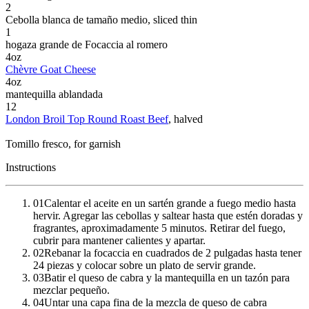
2
Cebolla blanca de tamaño medio
, sliced thin
1
hogaza grande de Focaccia al romero
4
oz
Chèvre Goat Cheese
4
oz
mantequilla ablandada
12
London Broil Top Round Roast Beef
, halved
Tomillo fresco
, for garnish
Instructions
01
Calentar el aceite en un sartén grande a fuego medio hasta
hervir. Agregar las cebollas y saltear hasta que estén doradas y
fragrantes, aproximadamente 5 minutos. Retirar del fuego,
cubrir para mantener calientes y apartar.
02
Rebanar la focaccia en cuadrados de 2 pulgadas hasta tener
24 piezas y colocar sobre un plato de servir grande.
03
Batir el queso de cabra y la mantequilla en un tazón para
mezclar pequeño.
04
Untar una capa fina de la mezcla de queso de cabra