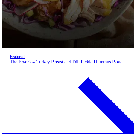
Featured
The Fryer's
Turkey Breast and Dill Pickle Hummus Bowl
™