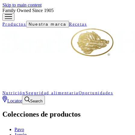
Skip to main content
Family Owned Since 1905
Nuestra marca
Productos
Recetas
Nutrición
Seguridad alimentaria
Oportunidades
Locator
Search
Colecciones de productos
Pavo
Jamón