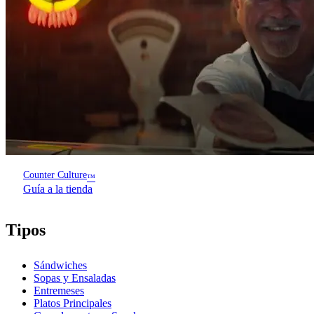
Counter Culture
™
Guía a la tienda
Tipos
Sándwiches
Sopas y Ensaladas
Entremeses
Platos Principales