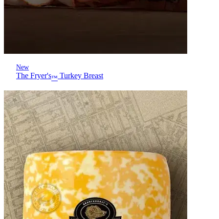
New
The Fryer's
Turkey Breast
™