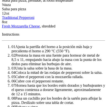
Masa para pizza
, premade, at room temperature
¾
taza
Salsa para pizza
12
oz
Traditional Pepperoni
8
oz
Fresh Mozzarella Cheese
, shredded
Instructions
01
Ajusta la parrilla del horno a la posición más baja y
precalienta el horno a 290 °C (550 °F).
02
Presiona la masa en una fuente para hornear de metal de
8,5 x 11, empujando hacia abajo la masa con la punta de los
dedos para eliminar las burbujas de aire.
03
Unta la salsa sobre la basa de la masa.
04
Coloca la mitad de las rodajas de pepperoni sobre la salsa.
05
Cubre el pepperoni con la mozzarella rallada.
06
Cubre con el pepperoni restante.
07
Hornea hasta que los bordes estén dorados y burbujeantes y
el queso comienza a dorarse ligeramente, aproximadamente
de 12 a 15 minutos.
08
Pasa un cuchillo por los bordes de la sartén para aflojar la
pizza. Deslízalo sobre una tabla de cortar.
09
Rebana y sirve.