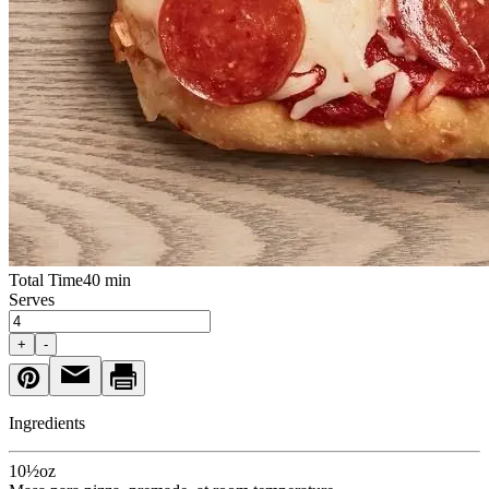
Total Time
40 min
Serves
+
-
Ingredients
10½
oz