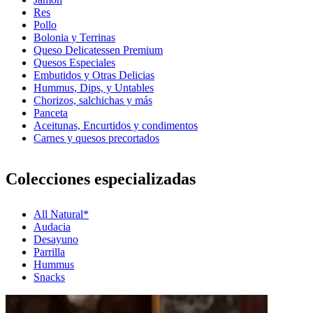
Res
Pollo
Bolonia y Terrinas
Queso Delicatessen Premium
Quesos Especiales
Embutidos y Otras Delicias
Hummus, Dips, y Untables
Chorizos, salchichas y más
Panceta
Aceitunas, Encurtidos y condimentos
Carnes y quesos precortados
Colecciones especializadas
All Natural*
Audacia
Desayuno
Parrilla
Hummus
Snacks