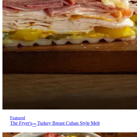
Featured
The Fryer's
Turkey Breast Cuban Style Melt
™