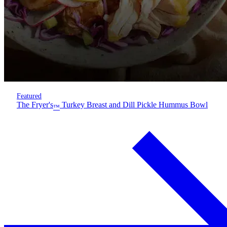
Featured
The Fryer's
Turkey Breast and Dill Pickle Hummus Bowl
™