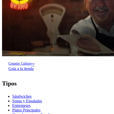
Counter Culture
™
Guía a la tienda
Tipos
Sándwiches
Sopas y Ensaladas
Entremeses
Platos Principales