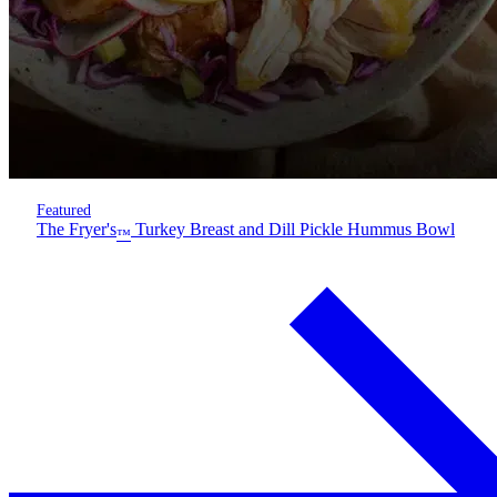
Featured
The Fryer's
Turkey Breast and Dill Pickle Hummus Bowl
™