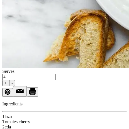
Serves
+
-
Ingredients
1
taza
Tomates cherry
2
cda