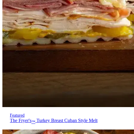
Featured
The Fryer's
Turkey Breast Cuban Style Melt
™