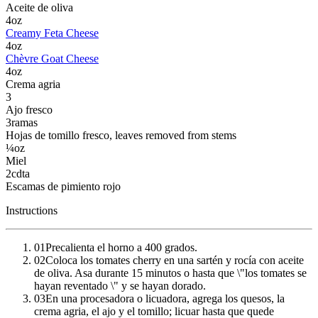
Aceite de oliva
4
oz
Creamy Feta Cheese
4
oz
Chèvre Goat Cheese
4
oz
Crema agria
3
Ajo fresco
3
ramas
Hojas de tomillo fresco
, leaves removed from stems
¼
oz
Miel
2
cdta
Escamas de pimiento rojo
Instructions
01
Precalienta el horno a 400 grados.
02
Coloca los tomates cherry en una sartén y rocía con aceite
de oliva. Asa durante 15 minutos o hasta que \"los tomates se
hayan reventado \" y se hayan dorado.
03
En una procesadora o licuadora, agrega los quesos, la
crema agria, el ajo y el tomillo; licuar hasta que quede