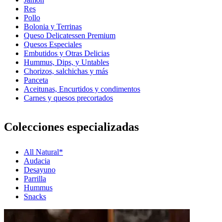
Res
Pollo
Bolonia y Terrinas
Queso Delicatessen Premium
Quesos Especiales
Embutidos y Otras Delicias
Hummus, Dips, y Untables
Chorizos, salchichas y más
Panceta
Aceitunas, Encurtidos y condimentos
Carnes y quesos precortados
Colecciones especializadas
All Natural*
Audacia
Desayuno
Parrilla
Hummus
Snacks