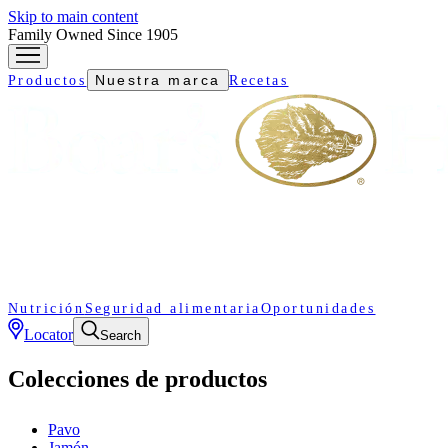
Skip to main content
Family Owned Since 1905
Nuestra marca
Productos
Recetas
Nutrición
Seguridad alimentaria
Oportunidades
Locator
Search
Colecciones de productos
Pavo
Jamón