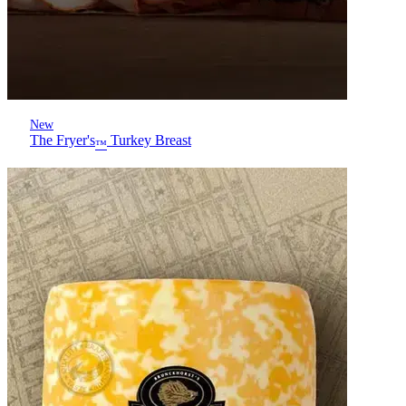
New
The Fryer's
Turkey Breast
™