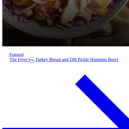
Featured
The Fryer's
Turkey Breast and Dill Pickle Hummus Bowl
™