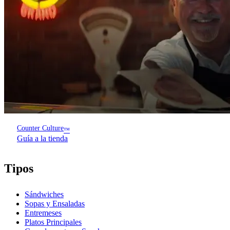
Counter Culture
™
Guía a la tienda
Tipos
Sándwiches
Sopas y Ensaladas
Entremeses
Platos Principales