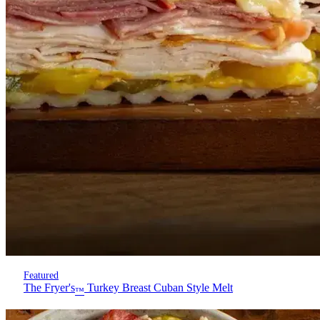
Featured
The Fryer's
Turkey Breast Cuban Style Melt
™