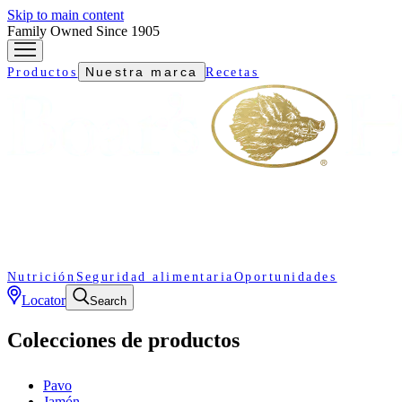
Skip to main content
Family Owned Since 1905
Nuestra marca
Productos
Recetas
Nutrición
Seguridad alimentaria
Oportunidades
Locator
Search
Colecciones de productos
Pavo
Jamón