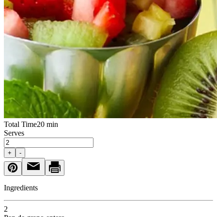
Total Time
20 min
Serves
+
-
Ingredients
2