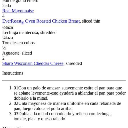
Pan de grano entero
2
cda
Real Mayonnaise
4
EverRoast
Oven Roasted Chicken Breast
, sliced thin
®
½
taza
Lechuga mantecosa
, shredded
¼
taza
Tomates en cubos
½
Aguacate
, sliced
2
Sharp Wisconsin Cheddar Cheese
, shredded
Instructions
01
Con un palo de amasar, suavemente estira el pan para que
se aplane levemente-esto ayudará a ablandar el pan para poder
doblarlo a la mitad.
02
Unta mayonesa de manera uniforme en cada rebanada de
pan, luego coloca el pollo arriba.
03
Dobla a la mitad con cuidado y rellena con lechuga,
tomate, plata y queso rallado.