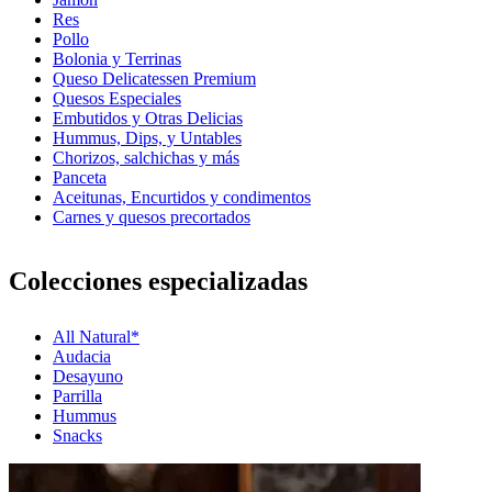
Res
Pollo
Bolonia y Terrinas
Queso Delicatessen Premium
Quesos Especiales
Embutidos y Otras Delicias
Hummus, Dips, y Untables
Chorizos, salchichas y más
Panceta
Aceitunas, Encurtidos y condimentos
Carnes y quesos precortados
Colecciones especializadas
All Natural*
Audacia
Desayuno
Parrilla
Hummus
Snacks