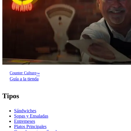
Counter Culture
™
Guía a la tienda
Tipos
Sándwiches
Sopas y Ensaladas
Entremeses
Platos Principales