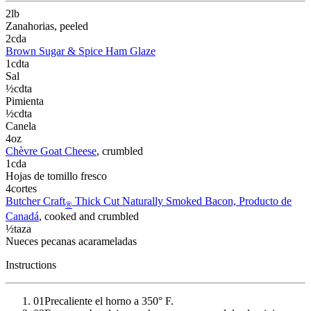
2
lb
Zanahorias
, peeled
2
cda
Brown Sugar & Spice Ham Glaze
1
cdta
Sal
½
cdta
Pimienta
½
cdta
Canela
4
oz
Chèvre Goat Cheese
, crumbled
1
cda
Hojas de tomillo fresco
4
cortes
Butcher Craft
Thick Cut Naturally Smoked Bacon, Producto de
®
Canadá
, cooked and crumbled
½
taza
Nueces pecanas acarameladas
Instructions
01
Precaliente el horno a 350° F.