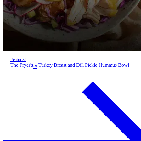
Featured
The Fryer's
Turkey Breast and Dill Pickle Hummus Bowl
™