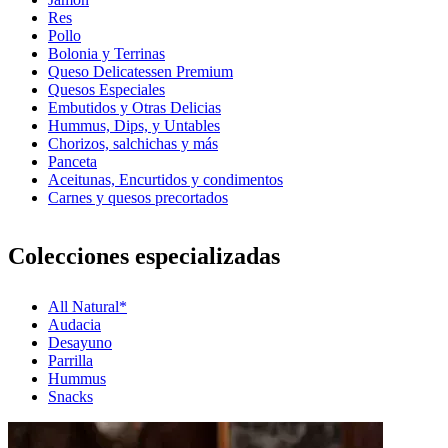
Res
Pollo
Bolonia y Terrinas
Queso Delicatessen Premium
Quesos Especiales
Embutidos y Otras Delicias
Hummus, Dips, y Untables
Chorizos, salchichas y más
Panceta
Aceitunas, Encurtidos y condimentos
Carnes y quesos precortados
Colecciones especializadas
All Natural*
Audacia
Desayuno
Parrilla
Hummus
Snacks