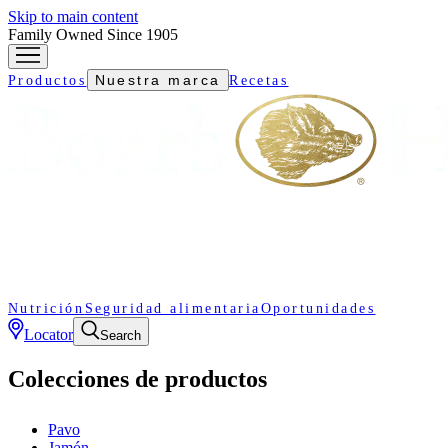
Skip to main content
Family Owned Since 1905
Nuestra marca
Productos
Recetas
Nutrición
Seguridad alimentaria
Oportunidades
Locator
Search
Colecciones de productos
Pavo
Jamón