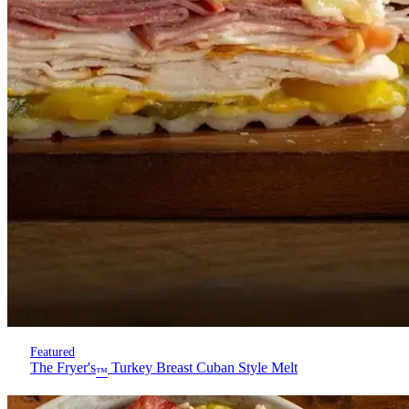
Featured
The Fryer's
Turkey Breast Cuban Style Melt
™