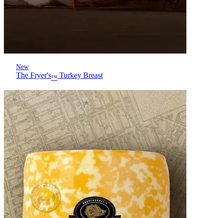
New
The Fryer's
Turkey Breast
™