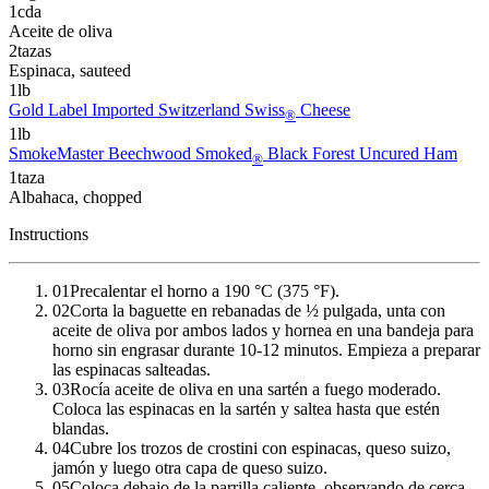
1
cda
Aceite de oliva
2
tazas
Espinaca
, sauteed
1
lb
Gold Label Imported Switzerland Swiss
Cheese
®
1
lb
SmokeMaster Beechwood Smoked
Black Forest Uncured Ham
®
1
taza
Albahaca
, chopped
Instructions
01
Precalentar el horno a 190 °C (375 °F).
02
Corta la baguette en rebanadas de ½ pulgada, unta con
aceite de oliva por ambos lados y hornea en una bandeja para
horno sin engrasar durante 10-12 minutos. Empieza a preparar
las espinacas salteadas.
03
Rocía aceite de oliva en una sartén a fuego moderado.
Coloca las espinacas en la sartén y saltea hasta que estén
blandas.
04
Cubre los trozos de crostini con espinacas, queso suizo,
jamón y luego otra capa de queso suizo.
05
Coloca debajo de la parrilla caliente, observando de cerca