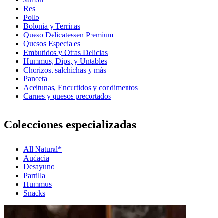
Res
Pollo
Bolonia y Terrinas
Queso Delicatessen Premium
Quesos Especiales
Embutidos y Otras Delicias
Hummus, Dips, y Untables
Chorizos, salchichas y más
Panceta
Aceitunas, Encurtidos y condimentos
Carnes y quesos precortados
Colecciones especializadas
All Natural*
Audacia
Desayuno
Parrilla
Hummus
Snacks