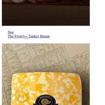
New
The Fryer's
Turkey Breast
™