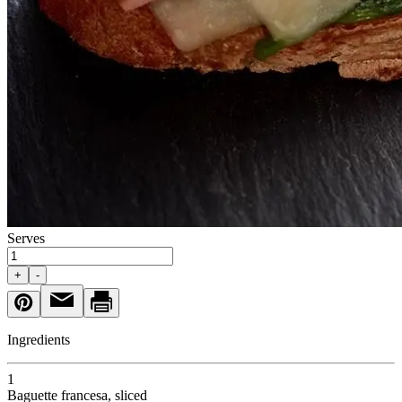
Serves
+
-
Ingredients
1
Baguette francesa
, sliced