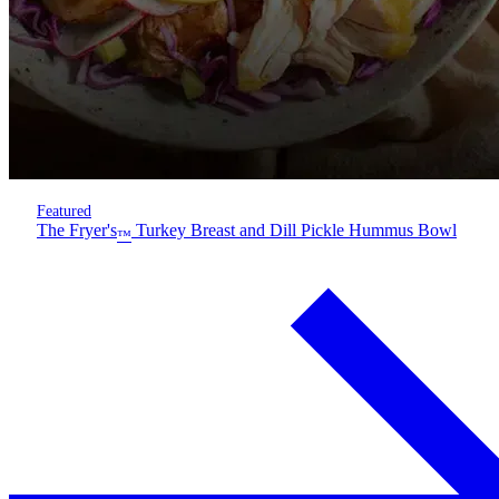
Featured
The Fryer's
Turkey Breast and Dill Pickle Hummus Bowl
™