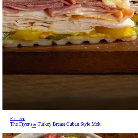
Featured
The Fryer's
Turkey Breast Cuban Style Melt
™