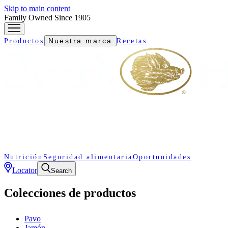
Skip to main content
Family Owned Since 1905
Nuestra marca
Productos
Recetas
Nutrición
Seguridad alimentaria
Oportunidades
Locator
Search
Colecciones de productos
Pavo
Jamón