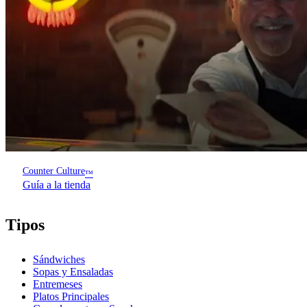
Counter Culture
™
Guía a la tienda
Tipos
Sándwiches
Sopas y Ensaladas
Entremeses
Platos Principales