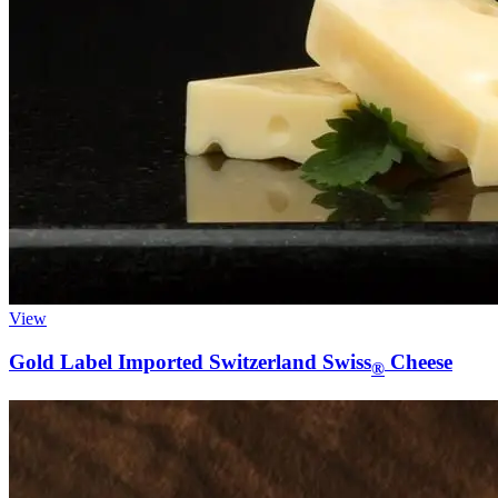
View
Gold Label Imported Switzerland Swiss
Cheese
®