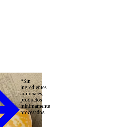
*Sin
ingredientes
artificiales;
productos
mínimamente
procesados.