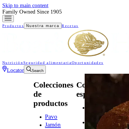
Skip to main content
Family Owned Since 1905
Productos
Nuestra marca
Recetas
Nutrición
Seguridad alimentaria
Oportunidades
Locator
Search
Colecciones
Colecciones
de
especializadas
productos
All
Natural*
Pavo
Audacia
Jamón