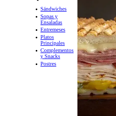
Sándwiches
How
2
Sopas y
Charcuterie
Ensaladas
®
Counter
Entremeses
Culture
Platos
™
Guía
Principales
a
Complementos
la
y Snacks
tienda
Postres