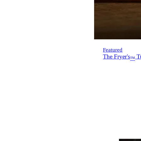
Featured
The Fryer's
Tu
™