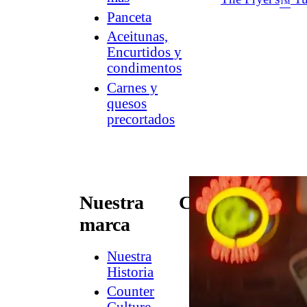
™
Panceta
Aceitunas,
Encurtidos y
condimentos
Carnes y
quesos
precortados
Nuestra
Conectar
marca
Contacto
Newsletter
Nuestra
de
Historia
Dish
Counter
Worthy
®