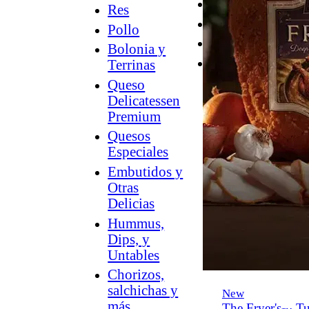
Desayuno
Res
Parrilla
Pollo
Hummus
Bolonia y
Snacks
Terrinas
Queso
Delicatessen
Premium
Quesos
Especiales
Embutidos y
Otras
Delicias
Hummus,
Dips, y
Untables
Chorizos,
salchichas y
New
más
The Fryer's
Tu