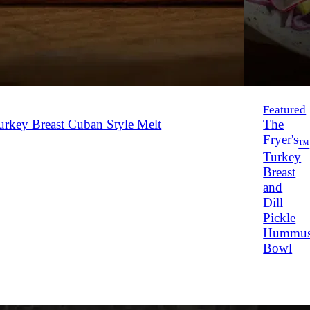
Featured
rkey Breast Cuban Style Melt
The
Fryer's
™
Turkey
Breast
and
Dill
Pickle
Hummu
Bowl