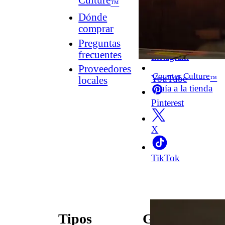
Culture
™
Dónde
comprar
Facebook
Preguntas
frecuentes
Instagram
Proveedores
Counter Culture
YouTube
™
locales
Guía a la tienda
Pinterest
X
TikTok
Tipos
Guías